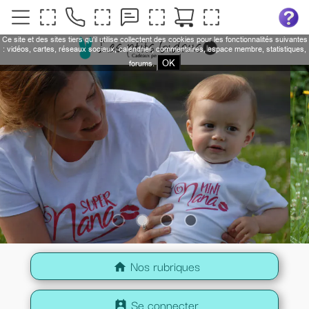
Ce site et des sites tiers qu'il utilise collectent des cookies pour les fonctionnalités suivantes
: vidéos, cartes, réseaux sociaux, calendrier, commentaires, espace membre, statistiques,
OK
forums.
Nos rubriques
home
Se connecter
perm_contact_calendar