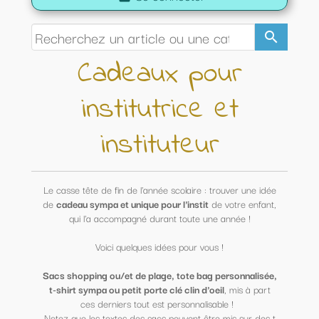
search
Cadeaux pour
institutrice et
instituteur
Le casse tête de fin de l'année scolaire : trouver une idée
de
cadeau sympa et unique pour l'instit
de votre enfant,
qui l'a accompagné durant toute une année !
Voici quelques idées pour vous !
Sacs shopping ou/et de plage, tote bag personnalisée,
t-shirt sympa ou petit porte clé clin d'oeil
, mis à part
ces derniers tout est personnalisable !
Notez que les textes des sacs peuvent être mis sur des t