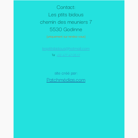
Contact:
Les ptits bidous
chemin des meuniers 7
5530 Godinne
(uniquement sur rendez-vous)
lesptitsbidous@hotmail.com
Tel
:
+32 477 47 05 17
site créé par:
Patchmédias.com