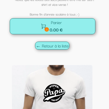
shirt et vice-versa !
Bonne fin d'année scolaire à tous ;-)
Panier

0.00 €
0
← Retour à la liste