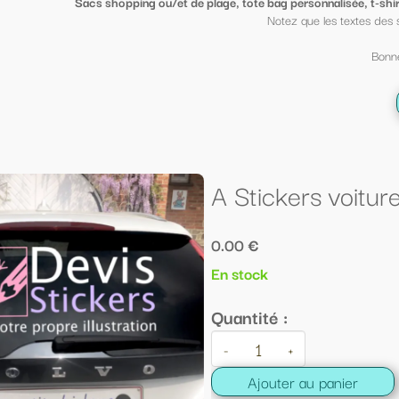
ge, tote bag personnalisée, t-shirt sympa ou petit porte clé clin d'oeil
, mi
Notez que les textes des sacs peuvent être mis sur des t shirt et vi
Bonne fin d'année scolaire à tous ;-)
← Retour à la liste
A Stickers voiture "Devis stickers"
0.00 €
En stock
Quantité :
-
+
Ajouter au panier