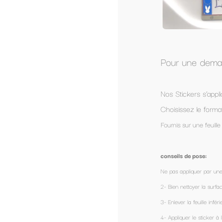
Pour une demande de devis pour un stickers 
Nos Stickers s’appliquent sur les vitrages ou carrosserie
Choisissez le format le plus adapté a votre véhicule.
Fournis sur une feuille de transfert, prêt à être appliqué.
conseils de pose:
Ne pas appliquer par une température extérieure de - 1°
2- Bien nettoyer la surface et dégraisser avec de l’alcool.
3- Enlever la feuille inférieure (coté colle)
4- Appliquer le sticker à l'aide de sa feuille de transfert.