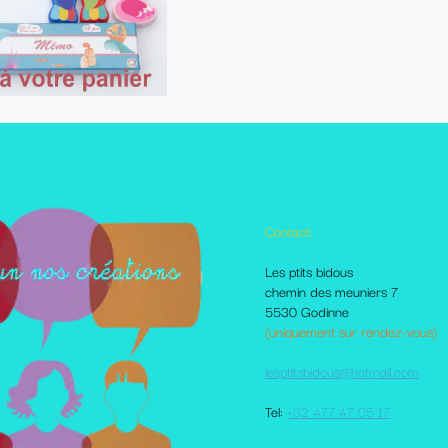
Contact:
Autres pages disponibles
Les ptits bidous
Foire aux questions
chemin des meuniers 7
Le Blog
5530 Godinne
Les livraisons et paiement
(uniquement sur rendez-vous)
Mes amis sur le net
Moi dans la presse
lesptitsbidous@hotmail.com
Me contacter
CGV
Tel:
+32 477 47 05 17
votre comte client
Plan du site