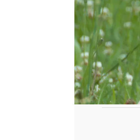
https://www.f
id=442780419
Ca
Le casse tête de fin de l'année