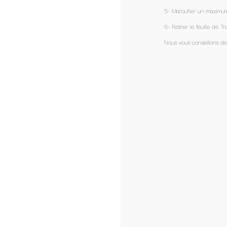
5- Maroufler un maximum pour enlever les éventuelles bulles d'air avec une 
6- Retirer la feuille de Transfert délicatement.
Nous vous conseillons de ne pas passer votre voiture au lavage automati