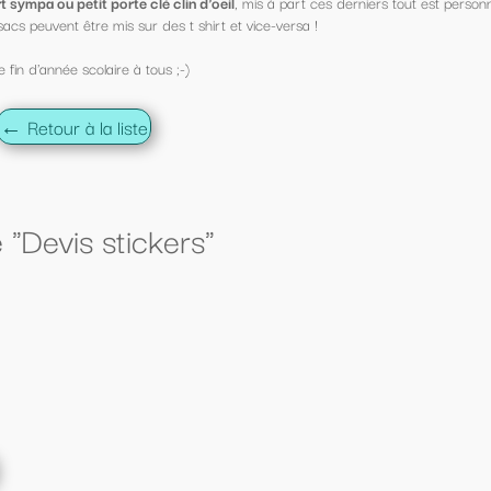
s à part ces derniers tout est personnalisable !
ce-versa !