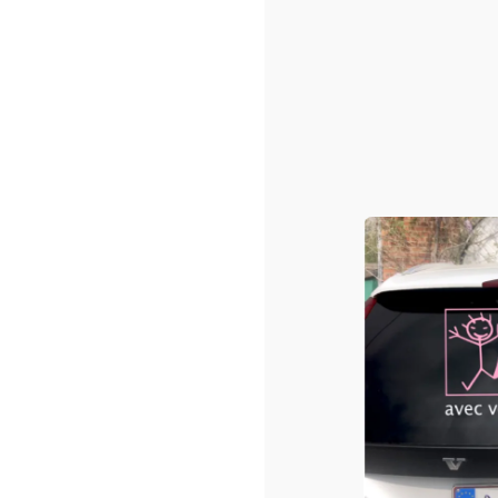
Sacs shopping ou/et de pla