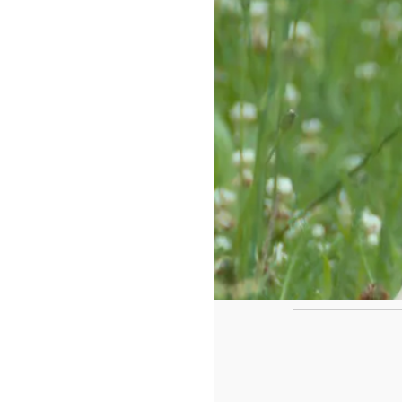
https://www.f
id=442780419
Ca
Le casse tête de fin de l'année