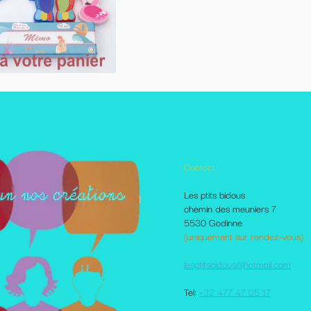
Contact:
Autres pages disponibles
Les ptits bidous
Foire aux questions
chemin des meuniers 7
Le Blog
5530 Godinne
Les livraisons et paiement
(uniquement sur rendez-vous)
Mes amis sur le net
Moi dans la presse
lesptitsbidous@hotmail.com
Me contacter
CGV
Tel:
+32 477 47 05 17
votre comte client
Plan du site