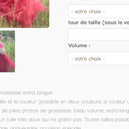
tour de taille (sous le ventre)/mesure longueur so
Volume :
en deux couleurs, si couleur unique choisissez deux fois 
e, beau volume, extra long pour un joli retombé.
e pas. Toutes tailles possible (ceinture elastique)
iale...