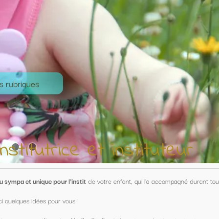
nstituteur
nfant, qui l'a accompagné durant toute une année !