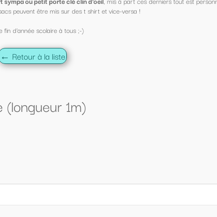
s à part ces derniers tout est personnalisable !
ce-versa !