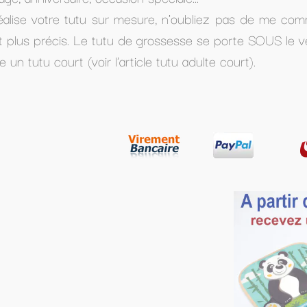
, n'oubliez pas de me communiquer les 2 mesures : le t
ssesse se porte SOUS le ventre, prenez donc la mesure 
tutu adulte court).