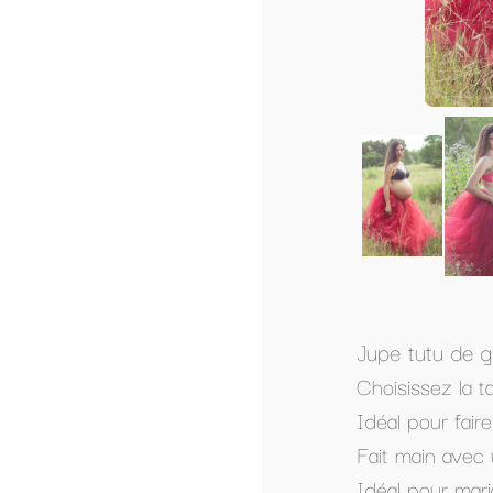
Jupe tutu de grossesse extra longue
Choisissez la taille et la couleur (possible 
Idéal pour faire de jolies photos de grossess
Fait main avec un tulle très doux qui ne gratt
Idéal pour mariage, anniversaire, occasion spéc