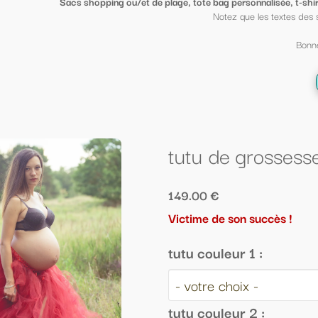
ge, tote bag personnalisée, t-shirt sympa ou petit porte clé clin d'oeil
, mi
Notez que les textes des sacs peuvent être mis sur des t shirt et vi
Bonne fin d'année scolaire à tous ;-)
← Retour à la liste
tutu de grossesse (longueur 1m)
149.00 €
Victime de son succès !
tutu couleur 1 :
tutu couleur 2 :