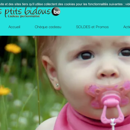
s cookies pour les fonctionnalités suivantes : vidéos, cartes, réseaux sociaux, calendrier, co
perm_contact_
SOLDES et Promos
Action Facebook
Blog
Des qu