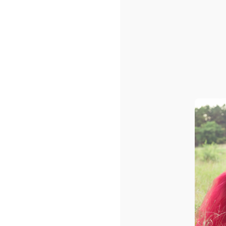
Sacs shopping ou/et de pla