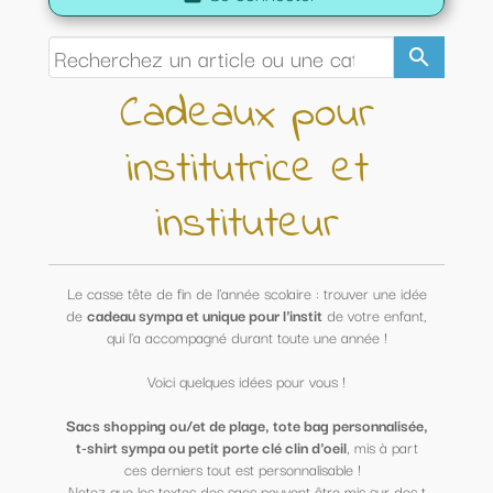
search
Cadeaux pour
institutrice et
instituteur
Le casse tête de fin de l'année scolaire : trouver une idée
de
cadeau sympa et unique pour l'instit
de votre enfant,
qui l'a accompagné durant toute une année !
Voici quelques idées pour vous !
Sacs shopping ou/et de plage, tote bag personnalisée,
t-shirt sympa ou petit porte clé clin d'oeil
, mis à part
ces derniers tout est personnalisable !
Notez que les textes des sacs peuvent être mis sur des t