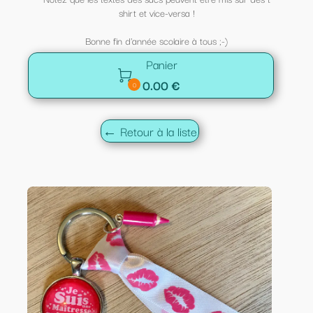
shirt et vice-versa !
Bonne fin d'année scolaire à tous ;-)
Panier

0.00 €
0
← Retour à la liste