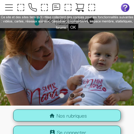
Ce site et des sites tiers qu'il utilise collectent des cookies pour les fonctionnalités suivantes
: vidéos, cartes, réseaux sociaux, calendrier, commentaires, espace membre, statistiques,
OK
forums.
Nos rubriques
home
Se connecter
perm_contact_calendar