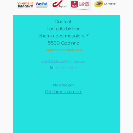
Contact:
Les ptits bidous
chemin des meuniers 7
5530 Godinne
(uniquement sur rendez-vous)
lesptitsbidous@hotmail.com
Tel
:
+32 477 47 05 17
site créé par:
Patchmédias.com