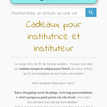
search
Cadeaux pour
institutrice et
instituteur
Le casse tête de fin de l'année scolaire : trouver une idée
de
cadeau sympa et unique pour l'instit
de votre enfant,
qui l'a accompagné durant toute une année !
Voici quelques idées pour vous !
Sacs shopping ou/et de plage, tote bag personnalisée,
t-shirt sympa ou petit porte clé clin d'oeil
, mis à part
ces derniers tout est personnalisable !
Notez que les textes des sacs peuvent être mis sur des t