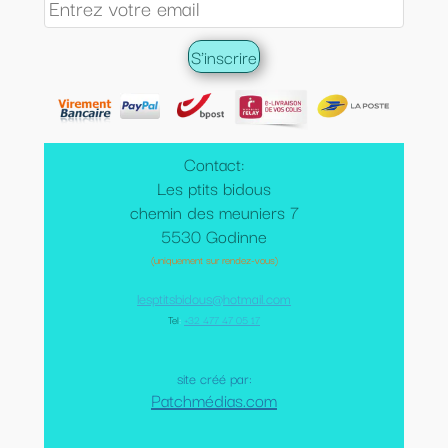
Contact:
Les ptits bidous
chemin des meuniers 7
5530 Godinne
(uniquement sur rendez-vous)
lesptitsbidous@hotmail.com
Tel
:
+32 477 47 05 17
site créé par:
Patchmédias.com