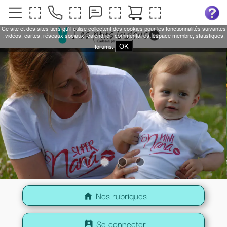
Ce site et des sites tiers qu'il utilise collectent des cookies pour les fonctionnalités suivantes
: vidéos, cartes, réseaux sociaux, calendrier, commentaires, espace membre, statistiques,
OK
forums.
Nos rubriques
home
Se connecter
perm_contact_calendar