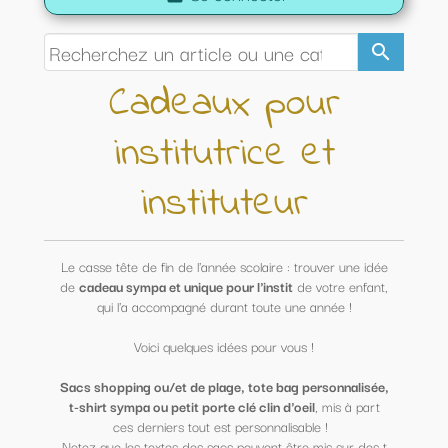
search
Cadeaux pour
institutrice et
instituteur
Le casse tête de fin de l'année scolaire : trouver une idée
de
cadeau sympa et unique pour l'instit
de votre enfant,
qui l'a accompagné durant toute une année !
Voici quelques idées pour vous !
Sacs shopping ou/et de plage, tote bag personnalisée,
t-shirt sympa ou petit porte clé clin d'oeil
, mis à part
ces derniers tout est personnalisable !
Notez que les textes des sacs peuvent être mis sur des t