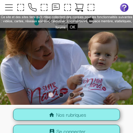
Ce site et des sites tiers qu'il utilise collectent des cookies pour les fonctionnalités suivantes
: vidéos, cartes, réseaux sociaux, calendrier, commentaires, espace membre, statistiques,
OK
forums.
Nos rubriques
home
Se connecter
perm_contact_calendar