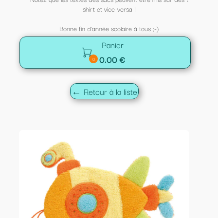
shirt et vice-versa !
Bonne fin d'année scolaire à tous ;-)
Panier

0.00 €
0
← Retour à la liste