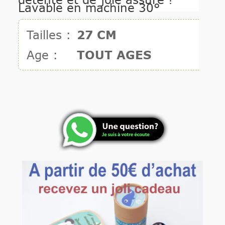
Lavable en machine 30°
Tailles :
27 CM
Age :
TOUT AGES