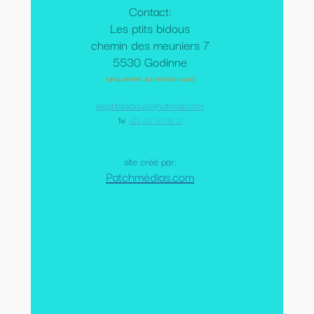
Contact:
Les ptits bidous
chemin des meuniers 7
5530 Godinne
(uniquement sur rendez-vous)
lesptitsbidous@hotmail.com
Tel
:
+32 477 47 05 17
site créé par:
Patchmédias.com