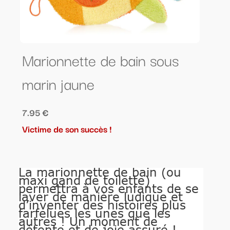
Marionnette de bain sous
marin jaune
7.95 €
Victime de son succès !
La marionnette de bain (ou
maxi gand de toilette)
permettra à vos enfants de se
laver de manière ludique et
d’inventer des histoires plus
farfelues les unes que les
autres ! Un moment de
détente et de joie assuré !