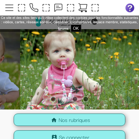
Ce site et des sites tiers qu'il utilise collectent des cookies pour les fonctionnalités suivantes
: vidéos, cartes, réseaux sociaux, calendrier, commentaires, espace membre, statistiques,
OK
forums.
Nos rubriques
home
Se connecter
perm_contact_calendar