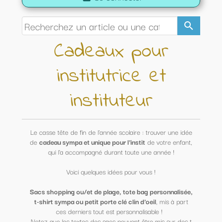
search
Cadeaux pour
institutrice et
instituteur
Le casse tête de fin de l'année scolaire : trouver une idée
de
cadeau sympa et unique pour l'instit
de votre enfant,
qui l'a accompagné durant toute une année !
Voici quelques idées pour vous !
Sacs shopping ou/et de plage, tote bag personnalisée,
t-shirt sympa ou petit porte clé clin d'oeil
, mis à part
ces derniers tout est personnalisable !
Notez que les textes des sacs peuvent être mis sur des t