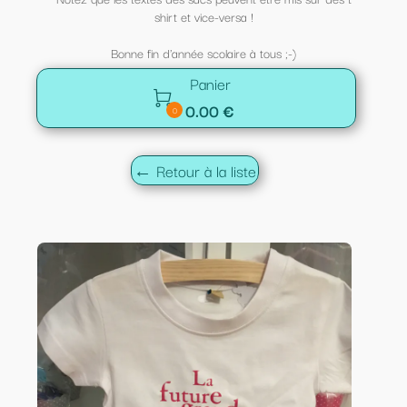
shirt et vice-versa !
Bonne fin d'année scolaire à tous ;-)
Panier

0.00 €
0
← Retour à la liste