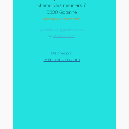
chemin des meuniers 7
5530 Godinne
(uniquement sur rendez-vous)
lesptitsbidous@hotmail.com
Tel
:
+32 477 47 05 17
site créé par:
Patchmédias.com