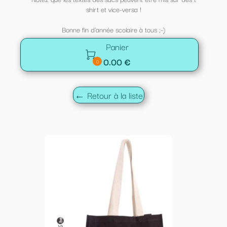
shirt et vice-versa !
Bonne fin d'année scolaire à tous ;-)
Panier

0.00 €
0
← Retour à la liste