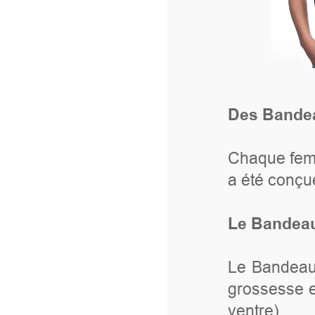
Des Bandeaux de Grossesse colo
Chaque femme veut avoir bonne min
a été conçue pour ça !
Le Bandeau de grossesse se mari
Le Bandeau de grossesse entoure 
grossesse est léger, le tissu est so
ventre)