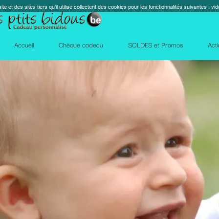
s cookies pour les fonctionnalités suivantes : vidéos, cartes, réseaux sociaux, calendrier, co
perm_contact_
SOLDES et Promos
Action Facebook
Blog
Des qu