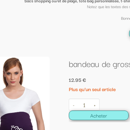
ge, tote bag personnalisée, t-shirt sympa ou petit porte clé clin d'oeil
, mi
Notez que les textes des sacs peuvent être mis sur des t shirt et vi
Bonne fin d'année scolaire à tous ;-)
← Retour à la liste
bandeau de grossesse notre petite me
12.95 €
Plus qu'un seul article
-
+
Acheter