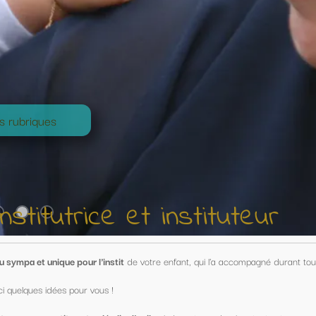
nstituteur
nfant, qui l'a accompagné durant toute une année !