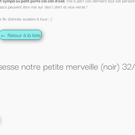
s à part ces derniers tout est personnalisable !
ce-versa !
rveille (noir) 32/36