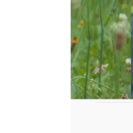
https://www.f
id=442780419
Ca
Le casse tête de fin de l'année