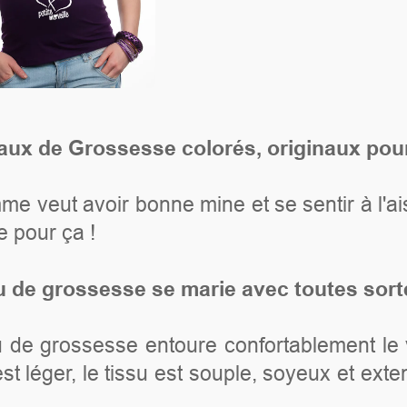
rés, originaux pour des femmes enceinte
e et se sentir à l'aise quand elle est enc
e avec toutes sortes de vêtements de g
confortablement le ventre de la femme e
uple, soyeux et extensible.
Taille 38 à 42 (vo