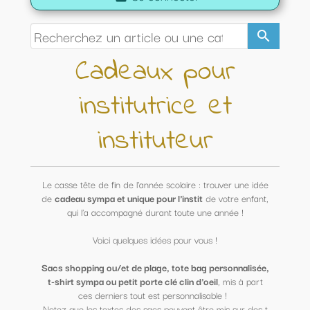
search
Cadeaux pour
institutrice et
instituteur
Le casse tête de fin de l'année scolaire : trouver une idée
de
cadeau sympa et unique pour l'instit
de votre enfant,
qui l'a accompagné durant toute une année !
Voici quelques idées pour vous !
Sacs shopping ou/et de plage, tote bag personnalisée,
t-shirt sympa ou petit porte clé clin d'oeil
, mis à part
ces derniers tout est personnalisable !
Notez que les textes des sacs peuvent être mis sur des t