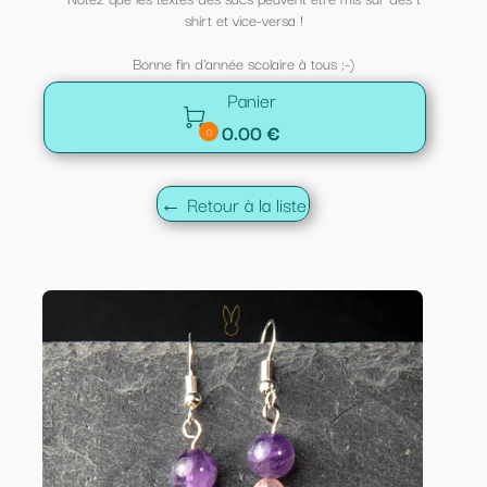
shirt et vice-versa !
Bonne fin d'année scolaire à tous ;-)
Panier

0.00 €
0
← Retour à la liste