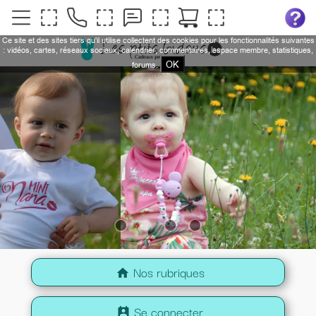
Ce site et des sites tiers qu'il utilise collectent des cookies pour les fonctionnalités suivantes
: vidéos, cartes, réseaux sociaux, calendrier, commentaires, espace membre, statistiques,
OK
forums.
Nos rubriques
home
Se connecter
perm_contact_calendar