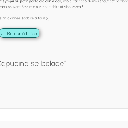
s à part ces derniers tout est personnalisable !
ce-versa !