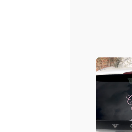
Sacs shopping ou/et de pla