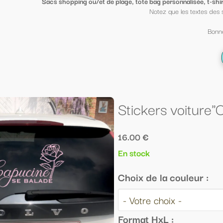
ge, tote bag personnalisée, t-shirt sympa ou petit porte clé clin d'oeil
, mi
Notez que les textes des sacs peuvent être mis sur des t shirt et vi
Bonne fin d'année scolaire à tous ;-)
← Retour à la liste
Stickers voiture"Capucine se balade"
16.00 €
En stock
Choix de la couleur :
Format HxL :