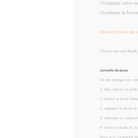
Choisissez votre modèle et nous vous le personnalisons.
Choisissez le format le plus adapté a votre véhicule.
Vous ne trouvez pas votre bonheur?
contactez nous
, nous pouv
Fournis sur une feuille de transfert, prêt à être appliqué.
conseils de pose:
Ne pas appliquer par une température extérieure de - 1°
2- Bien nettoyer la surface et dégraisser avec de l’alcool.
3- Enlever la feuille inférieure (coté colle)
4- Appliquer le sticker à l'aide de sa feuille de transfert.
5- Maroufler un maximum pour enlever les éventuelles bulles d'air avec une 
6- Retirer la feuille de Transfert délicatement.
Nous vous conseillons de ne pas passer votre voiture au lavage automati