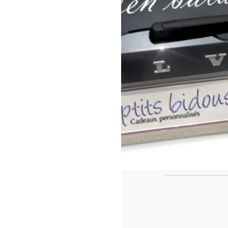
https://www.f
id=442780419
Ca
Le casse tête de fin de l'année