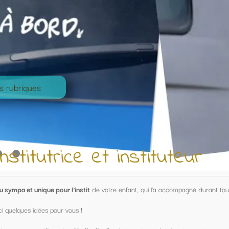
nstituteur
nfant, qui l'a accompagné durant toute une année !