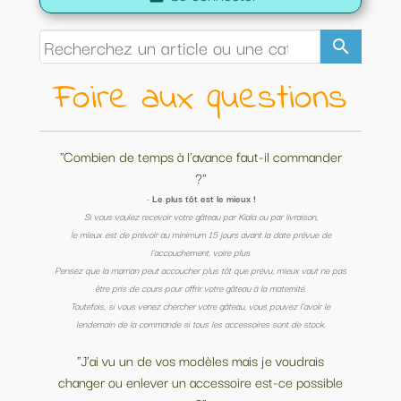
search
Foire aux questions
"Combien de temps à l'avance faut-il commander
?"
-
Le plus tôt est le mieux !
Si vous voulez recevoir votre gâteau par Kiala ou par livraison,
le mieux est de prévoir au minimum 15 jours avant la date prévue de
l'accouchement, voire plus.
Pensez que la maman peut accoucher plus tôt que prévu, mieux vaut ne pas
être pris de cours pour offrir votre gâteau à la maternité.
Toutefois, si vous venez chercher votre gâteau, vous pouvez l'avoir le
lendemain de la commande si tous les accessoires sont de stock.
"J'ai vu un de vos modèles mais je voudrais
changer ou enlever un accessoire est-ce possible