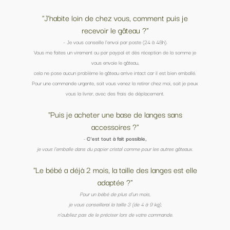
"J'habite loin de chez vous, comment puis je
recevoir le gâteau ?"
- Je vous conseille l'envoi par poste (24 à 48h).
Vous me faites un virement ou par paypal et dès réception de la somme je
vous envoie le gâteau,
cela ne pose aucun problème le gâteau arrive intact car il est bien emballé.
Pour une commande urgente, soit vous venez la retirer chez moi, soit je peux
vous la livrer, avec des frais de déplacement.
"Puis je acheter une base de langes sans
accessoires ?"
-
C'est tout à fait possible,
je vous l'emballe dans du papier cristal comme pour les autres gâteaux.
"Le bébé a déjà 2 mois, la taille des langes est elle
adaptée ?"
Pour un bébé de plus d'un mois,
je vous conseillerai la taille 3 (de 4 à 9 kg),
n'oubliez pas de le préciser lors de votre commande.