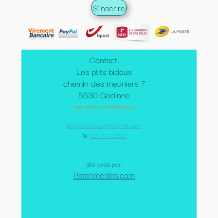
Contact:
Les ptits bidous
chemin des meuniers 7
5530 Godinne
(uniquement sur rendez-vous)
lesptitsbidous@hotmail.com
Tel
:
+32 477 47 05 17
site créé par:
Patchmédias.com