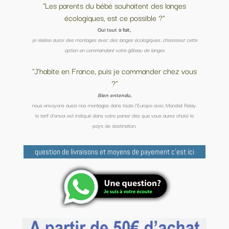
"Les parents du bébé souhaitent des langes
écologiques, est ce possible ?"
Oui tout à fait,
je réalise aussi des montages avec des langes écologiques, choisissez cette
option en commandant votre gâteau de langes
"J'habite en France, puis je commander chez vous
?"
Bien entendu,
nous envoyons aussi nos montages dans toute l'Europe avec Mondial Relay,
le tarif d'envoi est indiqué dans votre panier dès que vous aurez choisi le
pays de destination.
question de livraisons et moyens de payement c'est ici