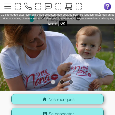
Ce site et des sites tiers qu'il utilise collectent des cookies pour les fonctionnalités suivantes
: vidéos, cartes, réseaux sociaux, calendrier, commentaires, espace membre, statistiques,
OK
forums.
Nos rubriques
home
Se connecter
perm_contact_calendar