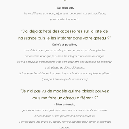
?"
-
Oui bien sûr,
les modèles ne sont pas préparés à l'avance et tout est modifiable,
je recalcule alors le prix.
"J'ai déjà acheté des accessoires sur la liste de
naissance puis je les intégrer dans votre gâteau ?"
Oui c'est possible,
mais il faut alors que vous m'apportiez ou que vous m'envoyiez les
accessoires pour que je puisse les intégrer à une base de langes,
s'il y a beaucoup d'accessoires il ne sera peut être pas possible de choisir un
petit gâteau de 20 ou 30 langes.
Il faut prendre minimum 2 accessoires sur le site pour compléter le gâteau
(cela peut être de petits accessoires)
"Je n'ai pas vu de modèle qui me plaisait pouvez
vous me faire un gâteau différent ?"
-
Bien entendu,
je vous poserai alors quelques questions sur vos souhaits en matière
d'accessoires et vos préférences sur les couleurs.
J'envoie alors une photo du gâteau terminé par mail pour savoir si cela vous
convient.