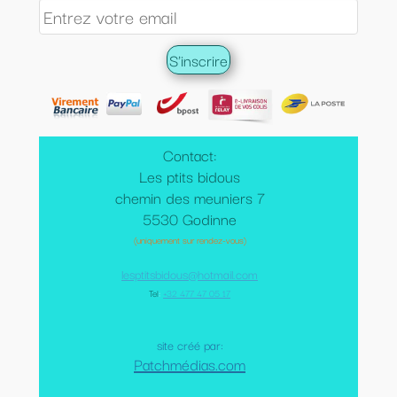
Contact:
Les ptits bidous
chemin des meuniers 7
5530 Godinne
(uniquement sur rendez-vous)
lesptitsbidous@hotmail.com
Tel
:
+32 477 47 05 17
site créé par:
Patchmédias.com