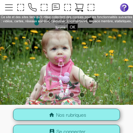
Ce site et des sites tiers qu'il utilise collectent des cookies pour les fonctionnalités suivantes
: vidéos, cartes, réseaux sociaux, calendrier, commentaires, espace membre, statistiques,
OK
forums.
Nos rubriques
home
Se connecter
perm_contact_calendar