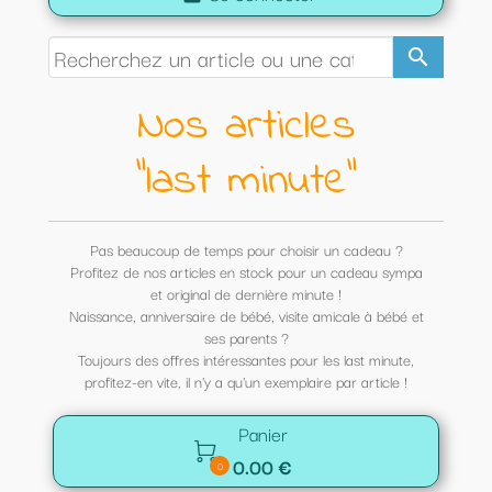
search
Nos articles
"last minute"
Pas beaucoup de temps pour choisir un cadeau ?
Profitez de nos articles en stock pour un cadeau sympa
et original de dernière minute !
Naissance, anniversaire de bébé, visite amicale à bébé et
ses parents ?
Toujours des offres intéressantes pour les last minute,
profitez-en vite, il n'y a qu'un exemplaire par article !
Panier

0.00 €
0