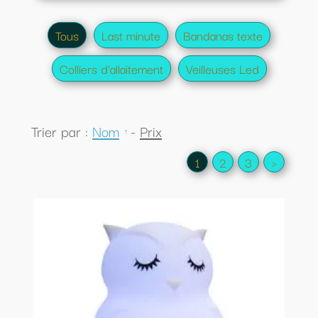
Tous
Last minute
Bandanas texte
Colliers d'allaitement
Veilleuses Led
Trier par :
Nom
-
Prix
1
2
3
>