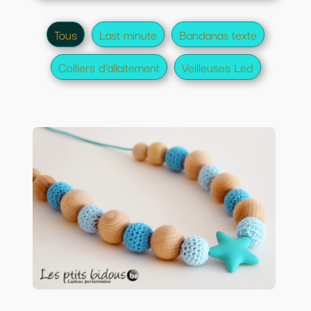
Tous
Last minute
Bandanas texte
Colliers d'allaitement
Veilleuses Led