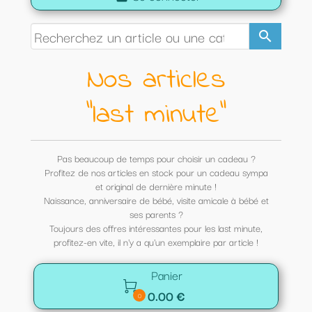
search
Nos articles
"last minute"
Pas beaucoup de temps pour choisir un cadeau ?
Profitez de nos articles en stock pour un cadeau sympa
et original de dernière minute !
Naissance, anniversaire de bébé, visite amicale à bébé et
ses parents ?
Toujours des offres intéressantes pour les last minute,
profitez-en vite, il n'y a qu'un exemplaire par article !
Panier

0.00 €
0