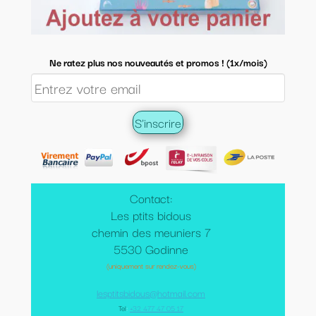
Ne ratez plus nos nouveautés et promos ! (1x/mois)
Contact:
Les ptits bidous
chemin des meuniers 7
5530 Godinne
(uniquement sur rendez-vous)
lesptitsbidous@hotmail.com
Tel
:
+32 477 47 05 17