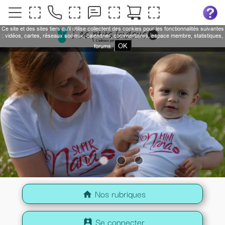
Ce site et des sites tiers qu'il utilise collectent des cookies pour les fonctionnalités suivantes
: vidéos, cartes, réseaux sociaux, calendrier, commentaires, espace membre, statistiques,
OK
forums.
Nos rubriques
home
Se connecter
perm_contact_calendar