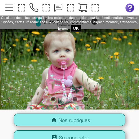
Ce site et des sites tiers qu'il utilise collectent des cookies pour les fonctionnalités suivantes
: vidéos, cartes, réseaux sociaux, calendrier, commentaires, espace membre, statistiques,
OK
forums.
Nos rubriques
home
Se connecter
perm_contact_calendar