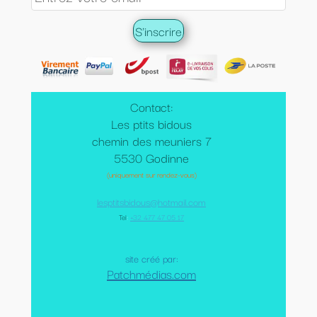
Contact:
Les ptits bidous
chemin des meuniers 7
5530 Godinne
(uniquement sur rendez-vous)
lesptitsbidous@hotmail.com
Tel
:
+32 477 47 05 17
site créé par:
Patchmédias.com