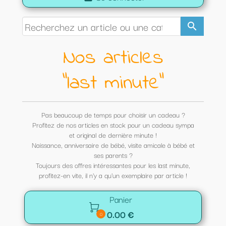
search
Nos articles
"last minute"
Pas beaucoup de temps pour choisir un cadeau ?
Profitez de nos articles en stock pour un cadeau sympa
et original de dernière minute !
Naissance, anniversaire de bébé, visite amicale à bébé et
ses parents ?
Toujours des offres intéressantes pour les last minute,
profitez-en vite, il n'y a qu'un exemplaire par article !
Panier

0.00 €
0