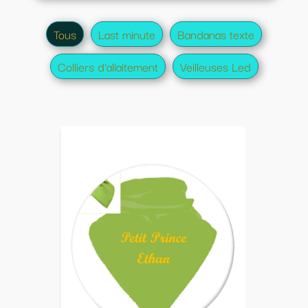
Tous
Last minute
Bandanas texte
Colliers d'allaitement
Veilleuses Led