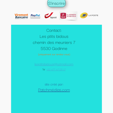
Contact:
Les ptits bidous
chemin des meuniers 7
5530 Godinne
(uniquement sur rendez-vous)
lesptitsbidous@hotmail.com
Tel
:
+32 477 47 05 17
site créé par:
Patchmédias.com