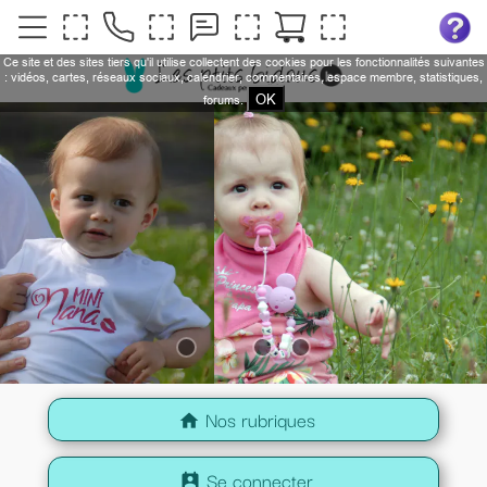
Ce site et des sites tiers qu'il utilise collectent des cookies pour les fonctionnalités suivantes
: vidéos, cartes, réseaux sociaux, calendrier, commentaires, espace membre, statistiques,
OK
forums.
Nos rubriques
home
Se connecter
perm_contact_calendar