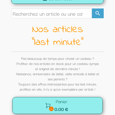
search
Nos articles
"last minute"
Pas beaucoup de temps pour choisir un cadeau ?
Profitez de nos articles en stock pour un cadeau sympa
et original de dernière minute !
Naissance, anniversaire de bébé, visite amicale à bébé et
ses parents ?
Toujours des offres intéressantes pour les last minute,
profitez-en vite, il n'y a qu'un exemplaire par article !
Panier

0.00 €
0