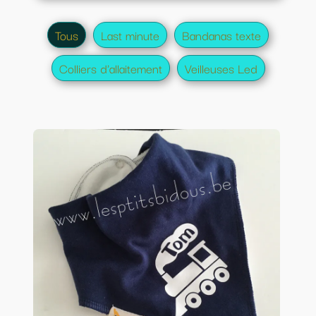
Tous
Last minute
Bandanas texte
Colliers d'allaitement
Veilleuses Led