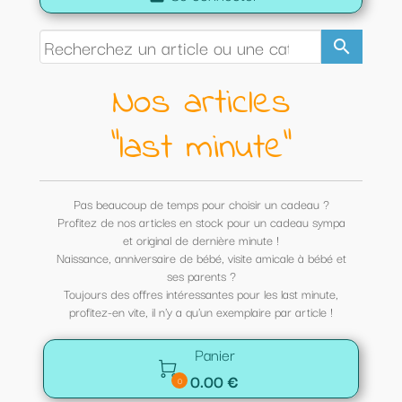
search
Nos articles
"last minute"
Pas beaucoup de temps pour choisir un cadeau ?
Profitez de nos articles en stock pour un cadeau sympa
et original de dernière minute !
Naissance, anniversaire de bébé, visite amicale à bébé et
ses parents ?
Toujours des offres intéressantes pour les last minute,
profitez-en vite, il n'y a qu'un exemplaire par article !
Panier

0.00 €
0