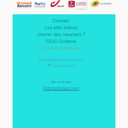
Contact:
Les ptits bidous
chemin des meuniers 7
5530 Godinne
(uniquement sur rendez-vous)
lesptitsbidous@hotmail.com
Tel
:
+32 477 47 05 17
site créé par:
Patchmédias.com