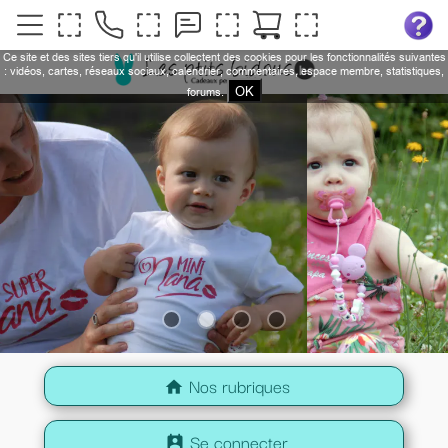
Ce site et des sites tiers qu'il utilise collectent des cookies pour les fonctionnalités suivantes
: vidéos, cartes, réseaux sociaux, calendrier, commentaires, espace membre, statistiques,
OK
forums.
Nos rubriques
home
Se connecter
perm_contact_calendar