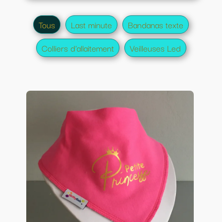
Tous
Last minute
Bandanas texte
Colliers d'allaitement
Veilleuses Led