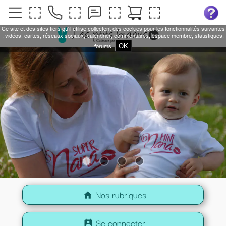
Ce site et des sites tiers qu'il utilise collectent des cookies pour les fonctionnalités suivantes
: vidéos, cartes, réseaux sociaux, calendrier, commentaires, espace membre, statistiques,
OK
forums.
Nos rubriques
home
Se connecter
perm_contact_calendar