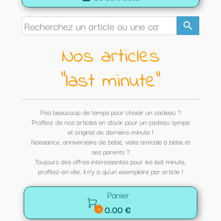
search
Nos articles
"last minute"
Pas beaucoup de temps pour choisir un cadeau ?
Profitez de nos articles en stock pour un cadeau sympa
et original de dernière minute !
Naissance, anniversaire de bébé, visite amicale à bébé et
ses parents ?
Toujours des offres intéressantes pour les last minute,
profitez-en vite, il n'y a qu'un exemplaire par article !
Panier

0.00 €
0