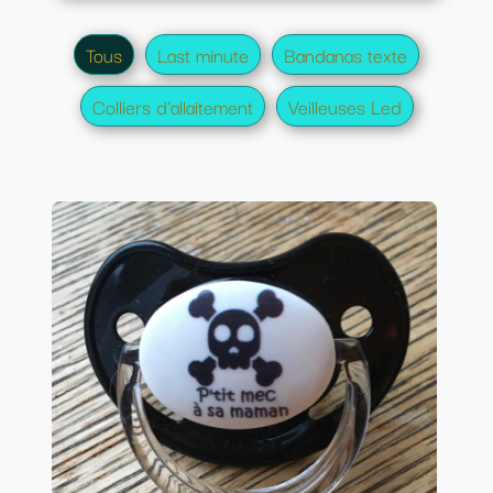
Tous
Last minute
Bandanas texte
Colliers d'allaitement
Veilleuses Led