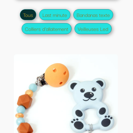
Tous
Last minute
Bandanas texte
Colliers d'allaitement
Veilleuses Led