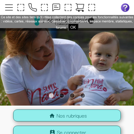
Ce site et des sites tiers qu'il utilise collectent des cookies pour les fonctionnalités suivantes
: vidéos, cartes, réseaux sociaux, calendrier, commentaires, espace membre, statistiques,
OK
forums.
Nos rubriques
home
Se connecter
perm_contact_calendar