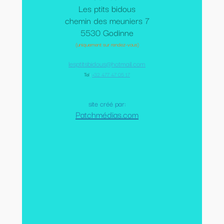
Les ptits bidous
chemin des meuniers 7
5530 Godinne
(uniquement sur rendez-vous)
lesptitsbidous@hotmail.com
Tel
:
+32 477 47 05 17
site créé par:
Patchmédias.com