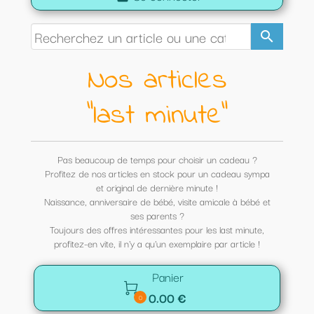
search
Nos articles
"last minute"
Pas beaucoup de temps pour choisir un cadeau ?
Profitez de nos articles en stock pour un cadeau sympa
et original de dernière minute !
Naissance, anniversaire de bébé, visite amicale à bébé et
ses parents ?
Toujours des offres intéressantes pour les last minute,
profitez-en vite, il n'y a qu'un exemplaire par article !
Panier

0.00 €
0