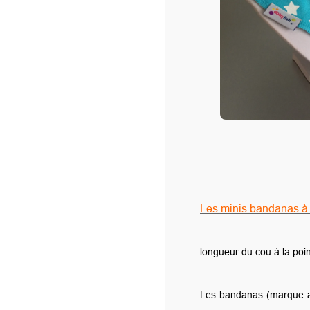
coul
Quan
-
Les minis bandanas à texte personnalsé en flockage pou
longueur du cou à la pointe : 17 cm - tour de cou de 25 à 35 c
Les bandanas (marque anglaise de qualité) s’adaptent parfaite