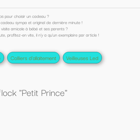
ute !
e par article !
lleuses Led