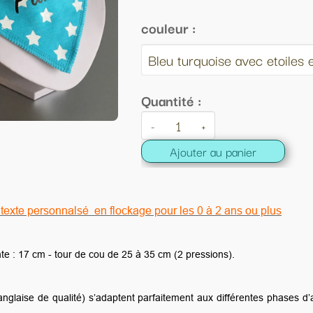
eur :
tité :
+
Ajouter au panier
r les 0 à 2 ans ou plus
m (2 pressions).
ment aux différentes phases d’apprentissage et d’évolution de votre en