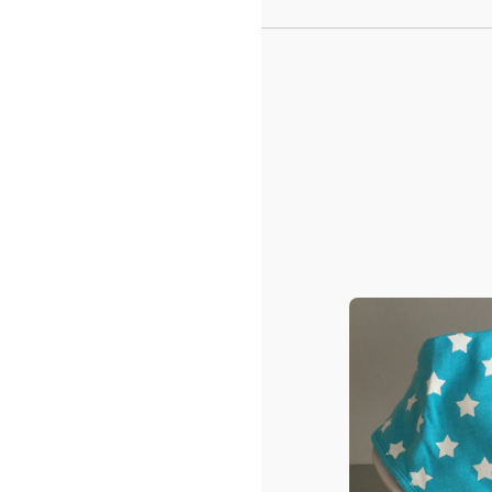
Prof
Toujours des o
Tous
La
Min
Banda
11.9
En s