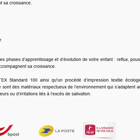
n de votre enfant : reflux, poussées dentaires, sevrage... Ils
dé d’impression textile écologique : impressions réalisées
e l’environnement qui s’adaptent au mieux aux peaux sensibles
livation.