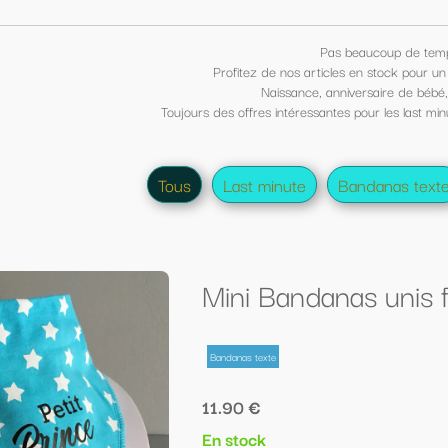
Pas beaucoup de temps pour choisir un cadeau ?
itez de nos articles en stock pour un cadeau sympa et original de dernière min
Naissance, anniversaire de bébé, visite amicale à bébé et ses parents ?
ffres intéressantes pour les last minute, profitez-en vite, il n'y a qu'un exemplair
st minute
Bandanas texte
Colliers d'allaitement
Vei
i Bandanas unis flock "Petit Prince"
nas texte
0 €
tock