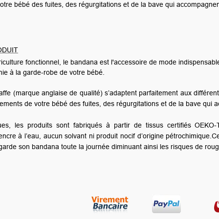
ns et de la bave qui accompagnent sa croissance.
l'accessoire de mode indispensable
tent parfaitement aux différentes phases d’apprentissage et d’évolutio
régurgitations et de la bave qui accompagnent sa croissance.
artir de tissus certifiés OEKO-TEX Standard 100 ainsi qu'un procé
uit nocif d’origine pétrochimique.Ce sont des matériaux respectueux d
uant ainsi les risques de rougeurs ou d’irritations liés à l’excès de sa