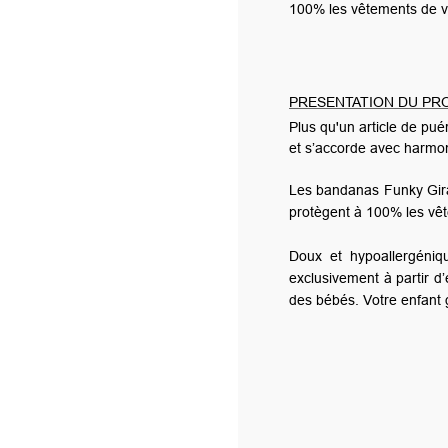
100% les vêtements de votre bébé des fuites, des régurgitatio
PRESENTATION DU PRODUIT
Plus qu'un article de puériculture fonctionnel, le bandana est 
et s’accorde avec harmonie à la garde-robe de votre bébé.
Les bandanas Funky Giraffe (marque anglaise de qualité) s’adap
protègent à 100% les vêtements de votre bébé des fuites, des 
Doux et hypoallergéniques, les produits sont fabriqués à p
exclusivement à partir d’encre à l’eau, aucun solvant ni prod
des bébés. Votre enfant garde son bandana toute la journée dimin