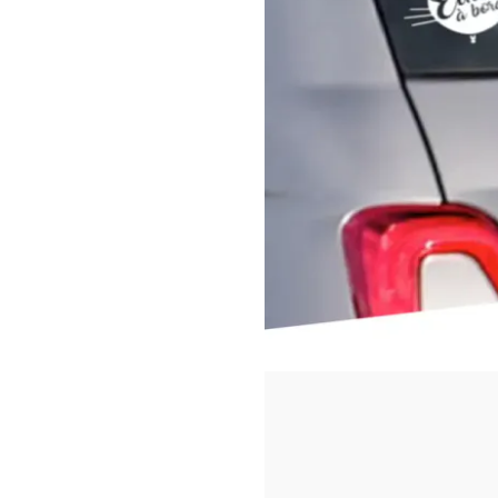
https://www.f
id=442780419