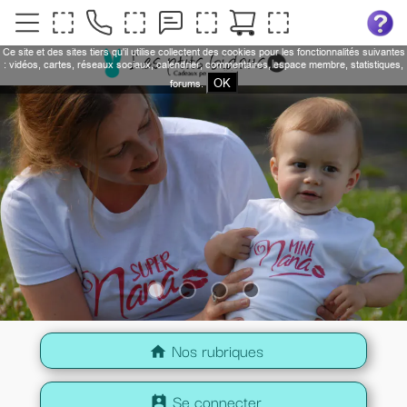
Ce site et des sites tiers qu'il utilise collectent des cookies pour les fonctionnalités suivantes
: vidéos, cartes, réseaux sociaux, calendrier, commentaires, espace membre, statistiques,
OK
forums.
Nos rubriques
home
Se connecter
perm_contact_calendar