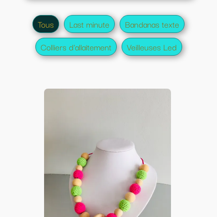
Tous
Last minute
Bandanas texte
Colliers d'allaitement
Veilleuses Led