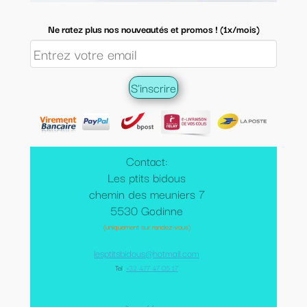
Ne ratez plus nos nouveautés et promos ! (1x/mois)
Contact:
Les ptits bidous
chemin des meuniers 7
5530 Godinne
(uniquement sur rendez-vous)
lesptitsbidous@hotmail.com
Tel
:
+32 477 47 05 17