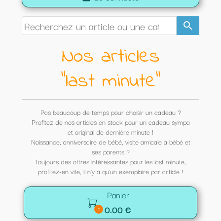
search
Nos articles
"last minute"
Pas beaucoup de temps pour choisir un cadeau ?
Profitez de nos articles en stock pour un cadeau sympa
et original de dernière minute !
Naissance, anniversaire de bébé, visite amicale à bébé et
ses parents ?
Toujours des offres intéressantes pour les last minute,
profitez-en vite, il n'y a qu'un exemplaire par article !
Panier

0.00 €
0