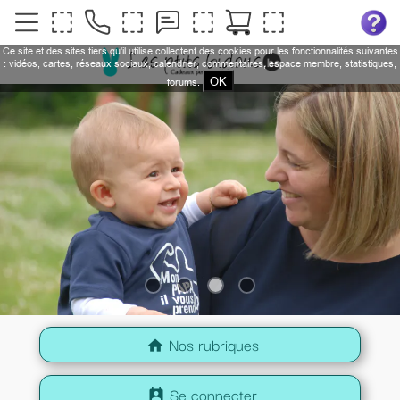
Ce site et des sites tiers qu'il utilise collectent des cookies pour les fonctionnalités suivantes
: vidéos, cartes, réseaux sociaux, calendrier, commentaires, espace membre, statistiques,
OK
forums.
Nos rubriques
home
Se connecter
perm_contact_calendar