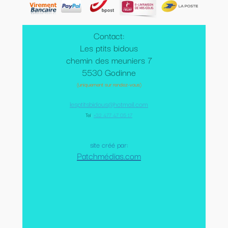
Contact:
Les ptits bidous
chemin des meuniers 7
5530 Godinne
(uniquement sur rendez-vous)
lesptitsbidous@hotmail.com
Tel
:
+32 477 47 05 17
site créé par:
Patchmédias.com