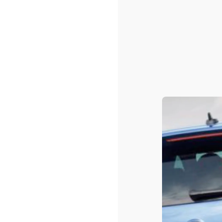
Sacs shopping ou/et de pla