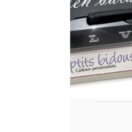
https://www.f
id=442780419
Ca
Le casse tête de fin de l'année