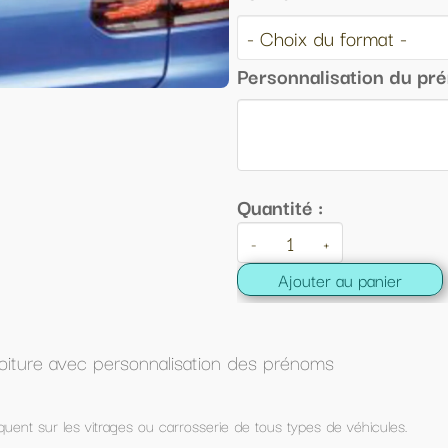
Personnalisation du prénom 1 :
Quantité :
-
+
Ajouter au panier
 des prénoms
 de tous types de véhicules.