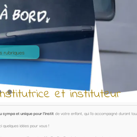
nstituteur
nfant, qui l'a accompagné durant toute une année !