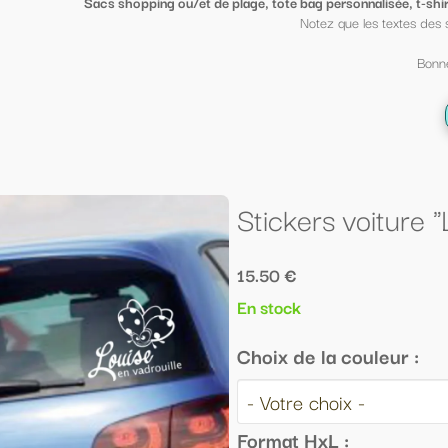
ge, tote bag personnalisée, t-shirt sympa ou petit porte clé clin d'oeil
, mi
Notez que les textes des sacs peuvent être mis sur des t shirt et vi
Bonne fin d'année scolaire à tous ;-)
← Retour à la liste
Stickers voiture "Louise en vadrouille
15.50 €
En stock
Choix de la couleur :
Format HxL :