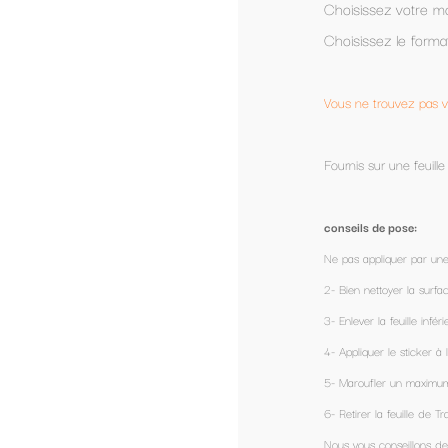
Choisissez votre modèle et nous vous le personnalisons.
Choisissez le format le plus adapté a votre véhicule.
Vous ne trouvez pas votre bonheur?
contactez nous
, nous pouv
Fournis sur une feuille de transfert, prêt à être appliqué.
conseils de pose:
Ne pas appliquer par une température extérieure de - 1°
2- Bien nettoyer la surface et dégraisser avec de l’alcool.
3- Enlever la feuille inférieure (coté colle)
4- Appliquer le sticker à l'aide de sa feuille de transfert.
5- Maroufler un maximum pour enlever les éventuelles bulles d'air avec une 
6- Retirer la feuille de Transfert délicatement.
Nous vous conseillons de ne pas passer votre voiture au lavage automati