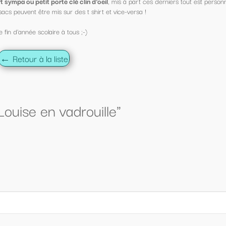
s à part ces derniers tout est personnalisable !
ce-versa !
"