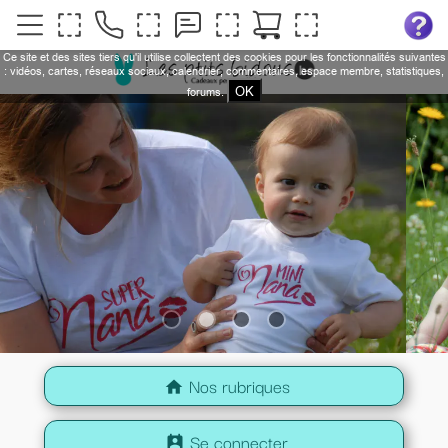
Ce site et des sites tiers qu'il utilise collectent des cookies pour les fonctionnalités suivantes
: vidéos, cartes, réseaux sociaux, calendrier, commentaires, espace membre, statistiques,
OK
forums.
Nos rubriques
home
Se connecter
perm_contact_calendar