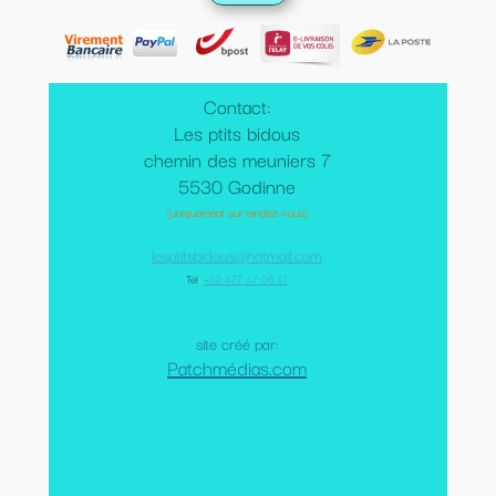
Contact:
Les ptits bidous
chemin des meuniers 7
5530 Godinne
(uniquement sur rendez-vous)
lesptitsbidous@hotmail.com
Tel
:
+32 477 47 05 17
site créé par:
Patchmédias.com