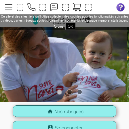
Ce site et des sites tiers qu'il utilise collectent des cookies pour les fonctionnalités suivantes
: vidéos, cartes, réseaux sociaux, calendrier, commentaires, espace membre, statistiques,
OK
forums.
Nos rubriques
home
Se connecter
perm_contact_calendar