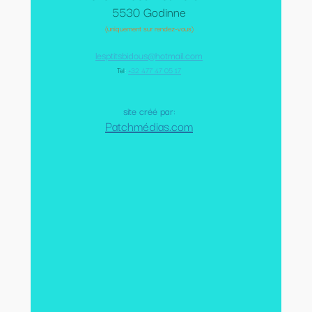
5530 Godinne
(uniquement sur rendez-vous)
lesptitsbidous@hotmail.com
Tel
:
+32 477 47 05 17
site créé par:
Patchmédias.com