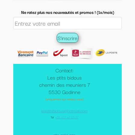
Ne ratez plus nos nouveautés et promos ! (1x/mois)
Contact:
Les ptits bidous
chemin des meuniers 7
5530 Godinne
(uniquement sur rendez-vous)
lesptitsbidous@hotmail.com
Tel
:
+32 477 47 05 17
site créé par: