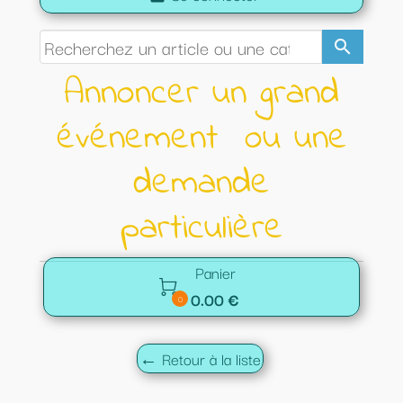
search
Annoncer un grand
événement ou une
demande
particulière
Panier

0.00 €
0
← Retour à la liste