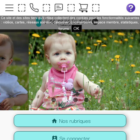
Ce site et des sites tiers qu'il utilise collectent des cookies pour les fonctionnalités suivantes
: vidéos, cartes, réseaux sociaux, calendrier, commentaires, espace membre, statistiques,
OK
forums.
Nos rubriques
home
Se connecter
perm_contact_calendar