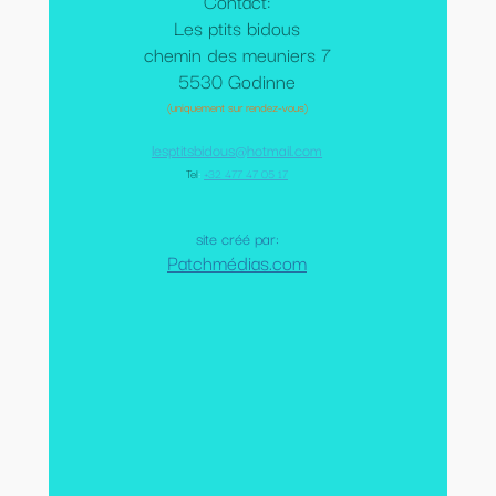
Contact:
Les ptits bidous
chemin des meuniers 7
5530 Godinne
(uniquement sur rendez-vous)
lesptitsbidous@hotmail.com
Tel
:
+32 477 47 05 17
site créé par:
Patchmédias.com