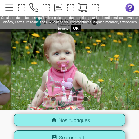
Ce site et des sites tiers qu'il utilise collectent des cookies pour les fonctionnalités suivantes
: vidéos, cartes, réseaux sociaux, calendrier, commentaires, espace membre, statistiques,
OK
forums.
Nos rubriques
home
Se connecter
perm_contact_calendar