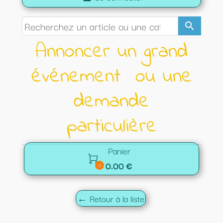
search
Annoncer un grand
événement ou une
demande
particulière
Panier

0.00 €
0
← Retour à la liste