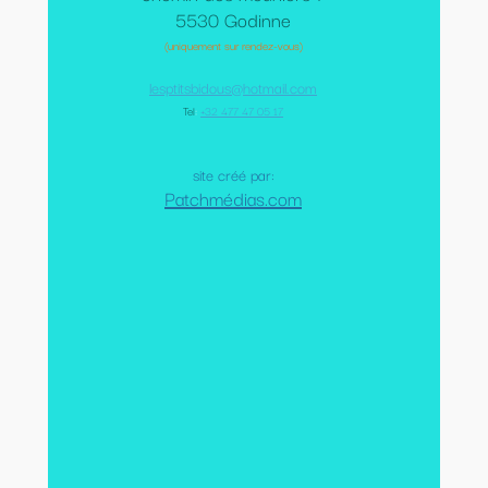
5530 Godinne
(uniquement sur rendez-vous)
lesptitsbidous@hotmail.com
Tel
:
+32 477 47 05 17
site créé par:
Patchmédias.com