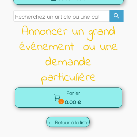
search
Annoncer un grand
événement ou une
demande
particulière
Panier

0.00 €
0
← Retour à la liste