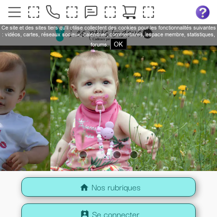
Ce site et des sites tiers qu'il utilise collectent des cookies pour les fonctionnalités suivantes
: vidéos, cartes, réseaux sociaux, calendrier, commentaires, espace membre, statistiques,
OK
forums.
Nos rubriques
home
Se connecter
perm_contact_calendar