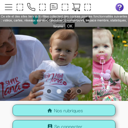
Ce site et des sites tiers qu'il utilise collectent des cookies pour les fonctionnalités suivantes
: vidéos, cartes, réseaux sociaux, calendrier, commentaires, espace membre, statistiques,
OK
forums.
Nos rubriques
home
Se connecter
perm_contact_calendar