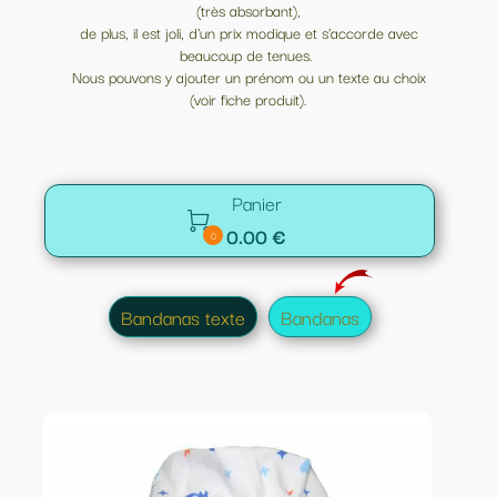
(très absorbant),
de plus, il est joli, d'un prix modique et s'accorde avec
beaucoup de tenues.
Nous pouvons y ajouter un prénom ou un texte au choix
(voir fiche produit).
Panier

0.00 €
0
Bandanas texte
Bandanas