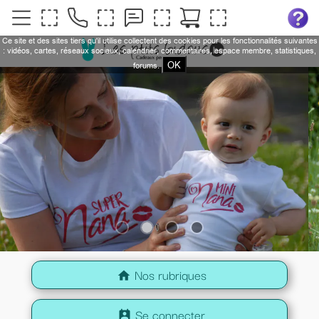
Ce site et des sites tiers qu'il utilise collectent des cookies pour les fonctionnalités suivantes
: vidéos, cartes, réseaux sociaux, calendrier, commentaires, espace membre, statistiques,
OK
forums.
Nos rubriques
home
Se connecter
perm_contact_calendar