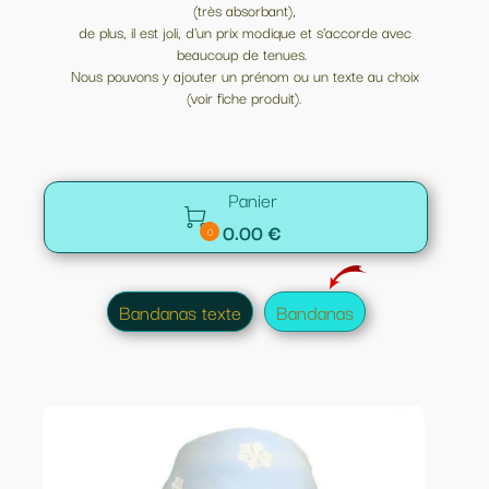
(très absorbant),
de plus, il est joli, d'un prix modique et s'accorde avec
beaucoup de tenues.
Nous pouvons y ajouter un prénom ou un texte au choix
(voir fiche produit).
Panier

0.00 €
0
Bandanas texte
Bandanas