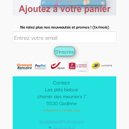
Ne ratez plus nos nouveautés et promos ! (1x/mois)
Contact:
Les ptits bidous
chemin des meuniers 7
5530 Godinne
(uniquement sur rendez-vous)
lesptitsbidous@hotmail.com
Tel
:
+32 477 47 05 17