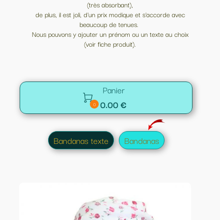
(très absorbant),
de plus, il est joli, d'un prix modique et s'accorde avec
beaucoup de tenues.
Nous pouvons y ajouter un prénom ou un texte au choix
(voir fiche produit).
Panier

0.00 €
0
Bandanas texte
Bandanas