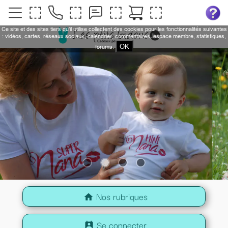
Ce site et des sites tiers qu'il utilise collectent des cookies pour les fonctionnalités suivantes
: vidéos, cartes, réseaux sociaux, calendrier, commentaires, espace membre, statistiques,
OK
forums.
Nos rubriques
home
Se connecter
perm_contact_calendar