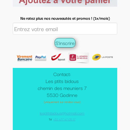
Ne ratez plus nos nouveautés et promos ! (1x/mois)
Contact:
Les ptits bidous
chemin des meuniers 7
5530 Godinne
(uniquement sur rendez-vous)
lesptitsbidous@hotmail.com
Tel
:
+32 477 47 05 17