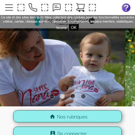
Ce site et des sites tiers qu'il utilise collectent des cookies pour les fonctionnalités suivantes
: vidéos, cartes, réseaux sociaux, calendrier, commentaires, espace membre, statistiques,
OK
forums.
Nos rubriques
home
Se connecter
perm_contact_calendar