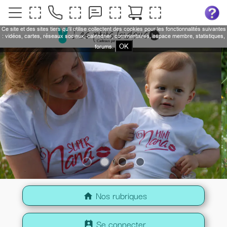
Ce site et des sites tiers qu'il utilise collectent des cookies pour les fonctionnalités suivantes
: vidéos, cartes, réseaux sociaux, calendrier, commentaires, espace membre, statistiques,
OK
forums.
Nos rubriques
home
Se connecter
perm_contact_calendar