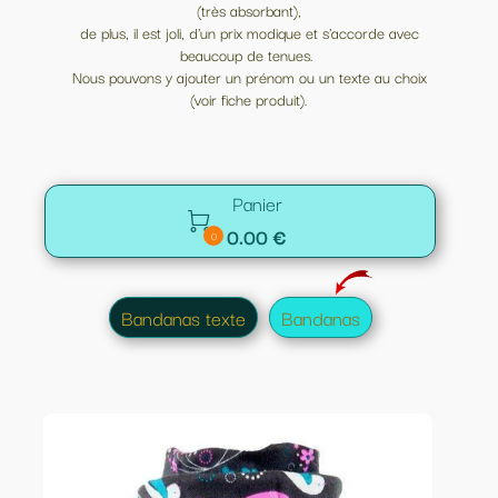
(très absorbant),
de plus, il est joli, d'un prix modique et s'accorde avec
beaucoup de tenues.
Nous pouvons y ajouter un prénom ou un texte au choix
(voir fiche produit).
Panier

0.00 €
0
Bandanas texte
Bandanas