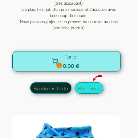
(très absorbant),
de plus, il est joli, d'un prix modique et s'accorde avec
beaucoup de tenues.
Nous pouvons y ajouter un prénom ou un texte au choix
(voir fiche produit).
Panier

0.00 €
0
Bandanas texte
Bandanas