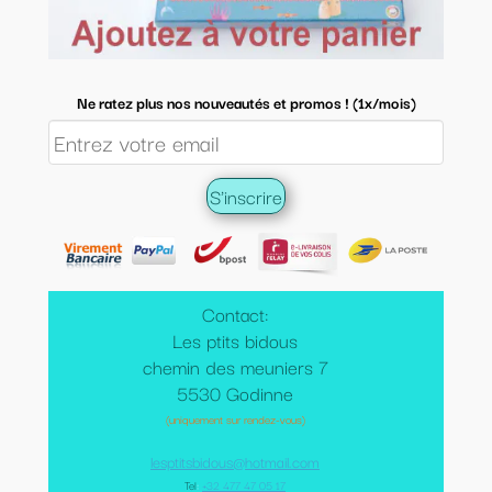
Ne ratez plus nos nouveautés et promos ! (1x/mois)
Contact:
Les ptits bidous
chemin des meuniers 7
5530 Godinne
(uniquement sur rendez-vous)
lesptitsbidous@hotmail.com
Tel
:
+32 477 47 05 17