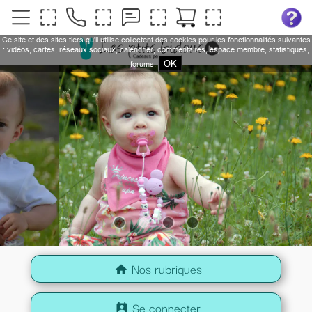
Ce site et des sites tiers qu'il utilise collectent des cookies pour les fonctionnalités suivantes
: vidéos, cartes, réseaux sociaux, calendrier, commentaires, espace membre, statistiques,
OK
forums.
Nos rubriques
home
Se connecter
perm_contact_calendar