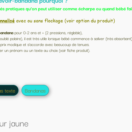
comme écharpe ou quand bébé fait ses dents
ir option du produit)
glable),
bé commence à saliver (très absorbant),
up de tenues.
he produit).