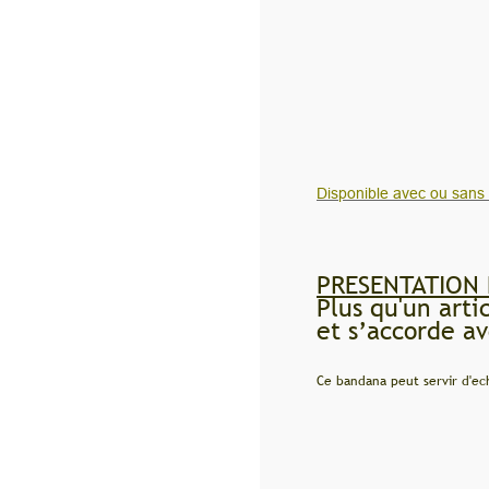
Disponible avec ou sans flockage (prenom 3 eur/ texte 4 eur)
PRESENTATION DU PRODUIT
Plus qu'un article de puériculture fo
et s’accorde avec harmonie à la gard
Ce bandana peut servir d'echarpe en hiver (doublé polaire) et très util