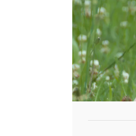
https://www.f
id=442780419