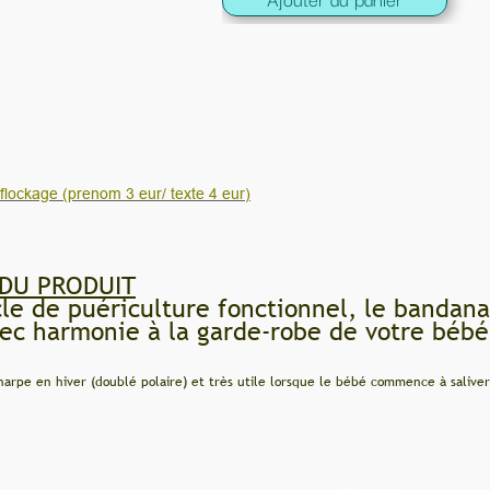
nctionnel, le bandana est l'accessoire de m
e-robe de votre bébé.
e lorsque le bébé commence à saliver (très absorbant), de plus il est joli et s'