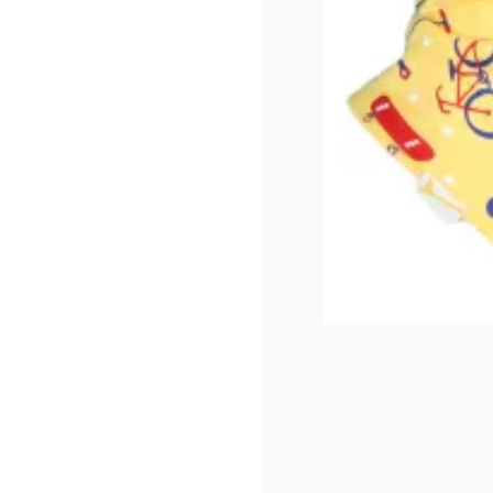
6.5
En s
Ajo
Ind
Cou
Quan
-