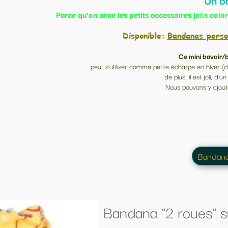
Un bavoir-bandana pourquoi ?
es petits accessoires jolis colorés pratiques qu’on peut utiliser 
Disponible:
Bandanas personnalisé
avec ou sans flockage (vo
Ce mini bavoir/bandana
pour 0-2 ans et + (2 pressions, ré
liser comme petite écharpe en hiver (doublé polaire), il est très utile lorsque bé
de plus, il est joli, d'un prix modique et s'accorde avec beauco
Nous pouvons y ajouter un prénom ou un texte au choix (voir fic
Bandanas texte
Bandanas
ndana "2 roues" sur jaune