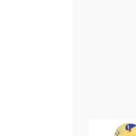
Parce qu’on aime l
peut s'uti
Ba