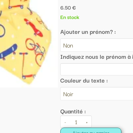
0 €
tock
uter un prénom? :
iquez nous le prénom à inscrire sur le Bandanas :
leur du texte :
tité :
+
Ajouter au panier