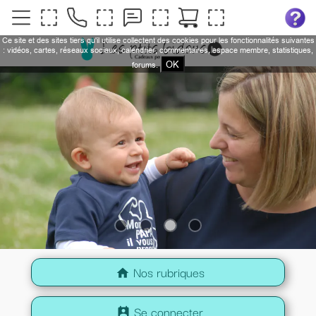
Ce site et des sites tiers qu'il utilise collectent des cookies pour les fonctionnalités suivantes
: vidéos, cartes, réseaux sociaux, calendrier, commentaires, espace membre, statistiques,
OK
forums.
Nos rubriques
home
Se connecter
perm_contact_calendar