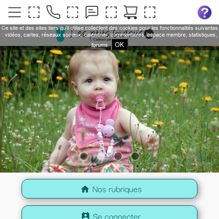
Ce site et des sites tiers qu'il utilise collectent des cookies pour les fonctionnalités suivantes
: vidéos, cartes, réseaux sociaux, calendrier, commentaires, espace membre, statistiques,
OK
forums.
Nos rubriques
home
Se connecter
perm_contact_calendar