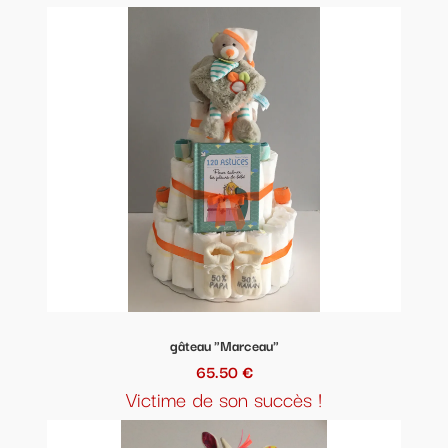
gâteau "Marceau"
65.50 €
Victime de son succès !