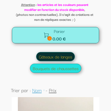
Attention
:
les articles et les couleurs peuvent
modifier en fonction du stock disponible
,
(photos non contractuelles). Il s'agit de créations et
non de répliques exactes ;-)
Panier

0.00 €
0
Gâteaux de langes
Bouquets de chaussettes
Trier par :
Nom
-
Prix