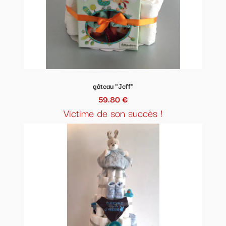
gâteau "Jeff"
59.80 €
Victime de son succès !