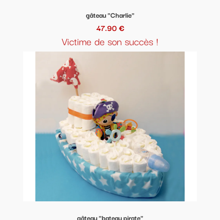
gâteau "Charlie"
47.90 €
Victime de son succès !
gâteau "bateau pirate"