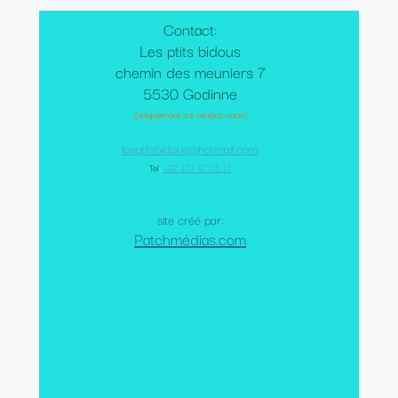
Contact:
Les ptits bidous
chemin des meuniers 7
5530 Godinne
(uniquement sur rendez-vous)
lesptitsbidous@hotmail.com
Tel
:
+32 477 47 05 17
site créé par:
Patchmédias.com