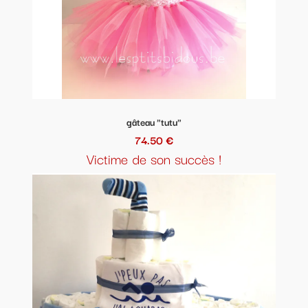
GATEAU DE LANGES PRINCESSE
60 pampers +peluche Minnie + 1 bavoir +
1 biberon doddie + 1 attache tetine personnalisée
+ 1 cadre prénom + couronne (déco)
Prix : 72,90 euros
gâteau "tutu"
74.50 €
Victime de son succès !