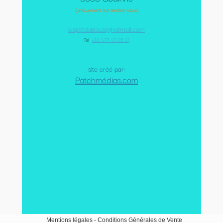
(uniquement sur rendez-vous)
lesptitsbidous@hotmail.com
Tel
:
+32 477 47 05 17
site créé par:
Patchmédias.com
Mentions légales
-
Conditions Générales de Vente