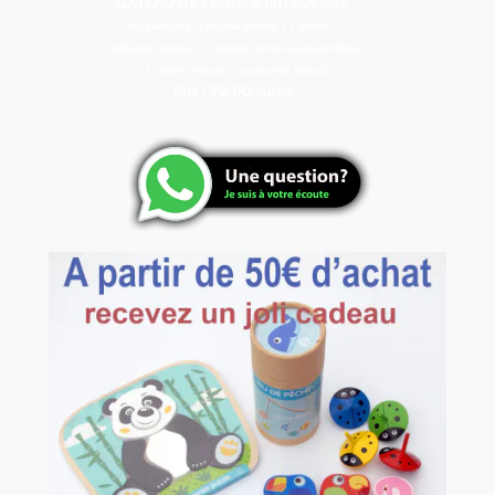
GATEAU DE LANGES PRINCESSE
60 pampers +peluche Minnie + 1 bavoir +
1 biberon doddie + 1 attache tetine personnalisée
+ 1 cadre prénom + couronne (déco)
Prix : 72,90 euros