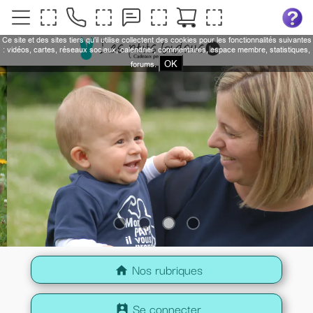
Ce site et des sites tiers qu'il utilise collectent des cookies pour les fonctionnalités suivantes
: vidéos, cartes, réseaux sociaux, calendrier, commentaires, espace membre, statistiques,
OK
forums.
Nos rubriques
home
Se connecter
perm_contact_calendar