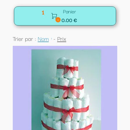
1
Panier

0.00 €
0
Trier par :
Nom
-
Prix