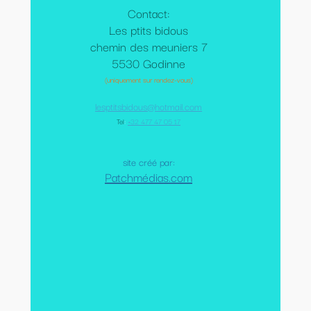
Contact:
Les ptits bidous
chemin des meuniers 7
5530 Godinne
(uniquement sur rendez-vous)
lesptitsbidous@hotmail.com
Tel
:
+32 477 47 05 17
site créé par:
Patchmédias.com