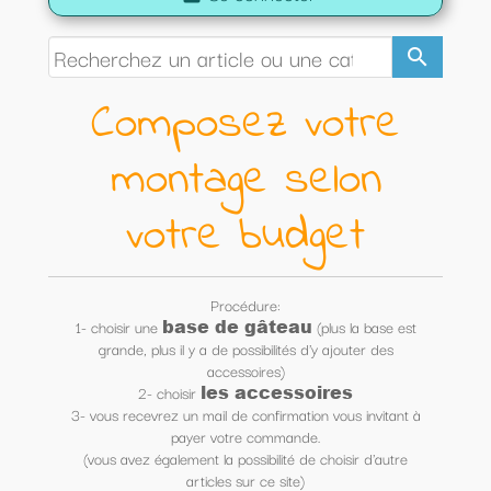
search
Composez votre
montage selon
votre budget
Procédure:
base de gâteau
1- choisir une
(plus la base est
grande, plus il y a de possibilités d'y ajouter des
accessoires)
les accessoires
2- choisir
3- vous recevrez un mail de confirmation vous invitant à
payer votre commande.
(vous avez également la possibilité de choisir d'autre
articles sur ce site)