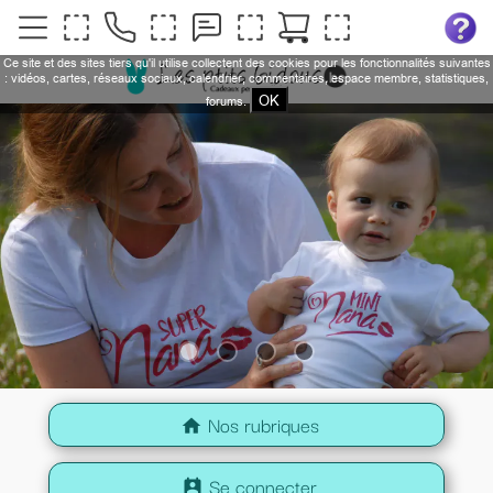
Ce site et des sites tiers qu'il utilise collectent des cookies pour les fonctionnalités suivantes
: vidéos, cartes, réseaux sociaux, calendrier, commentaires, espace membre, statistiques,
OK
forums.
Nos rubriques
home
Se connecter
perm_contact_calendar