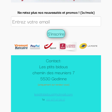
Ne ratez plus nos nouveautés et promos ! (1x/mois)
Contact:
Les ptits bidous
chemin des meuniers 7
5530 Godinne
(uniquement sur rendez-vous)
lesptitsbidous@hotmail.com
Tel
:
+32 477 47 05 17