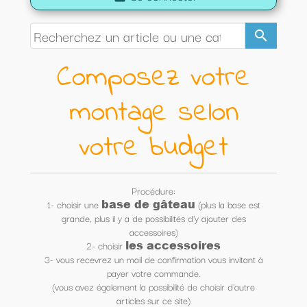
search
Composez votre
montage selon
votre budget
Procédure:
base de gâteau
1- choisir une
(plus la base est
grande, plus il y a de possibilités d'y ajouter des
accessoires)
les accessoires
2- choisir
3- vous recevrez un mail de confirmation vous invitant à
payer votre commande.
(vous avez également la possibilité de choisir d'autre
articles sur ce site)