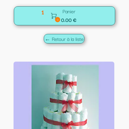
1
Panier

0.00 €
0
← Retour à la liste