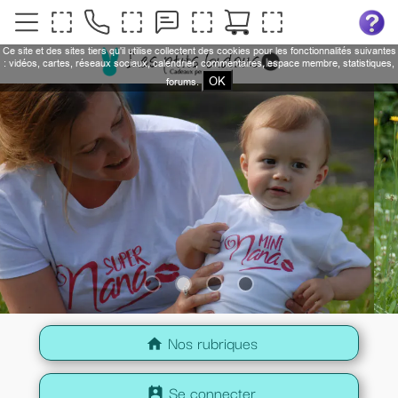
Ce site et des sites tiers qu'il utilise collectent des cookies pour les fonctionnalités suivantes
: vidéos, cartes, réseaux sociaux, calendrier, commentaires, espace membre, statistiques,
OK
forums.
Nos rubriques
home
Se connecter
perm_contact_calendar