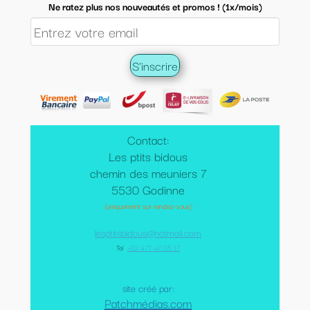
Ne ratez plus nos nouveautés et promos ! (1x/mois)
Contact:
Les ptits bidous
chemin des meuniers 7
5530 Godinne
(uniquement sur rendez-vous)
lesptitsbidous@hotmail.com
Tel
:
+32 477 47 05 17
site créé par:
Patchmédias.com