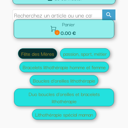
search
Panier

0.00 €
0
Fête des Mères
passion, sport, métier
Bracelets lithothérapie homme et femme
Boucles d'oreilles lithothérapie
Duo boucles d'oreilles et bracelets
lithothérapie
Lithothérapie spécial maman