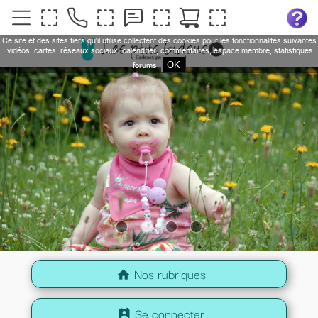
Ce site et des sites tiers qu'il utilise collectent des cookies pour les fonctionnalités suivantes
: vidéos, cartes, réseaux sociaux, calendrier, commentaires, espace membre, statistiques,
OK
forums.
Nos rubriques
home
Se connecter
perm_contact_calendar