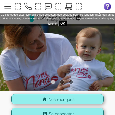
Ce site et des sites tiers qu'il utilise collectent des cookies pour les fonctionnalités suivantes
: vidéos, cartes, réseaux sociaux, calendrier, commentaires, espace membre, statistiques,
OK
forums.
Nos rubriques
home
Se connecter
perm_contact_calendar