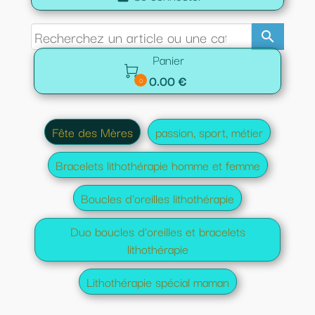
search
Panier

0.00 €
0
Fête des Mères
passion, sport, métier
Bracelets lithothérapie homme et femme
Boucles d'oreilles lithothérapie
Duo boucles d'oreilles et bracelets
lithothérapie
Lithothérapie spécial maman