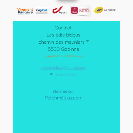
Contact:
Les ptits bidous
chemin des meuniers 7
5530 Godinne
(uniquement sur rendez-vous)
lesptitsbidous@hotmail.com
Tel
:
+32 477 47 05 17
site créé par:
Patchmédias.com