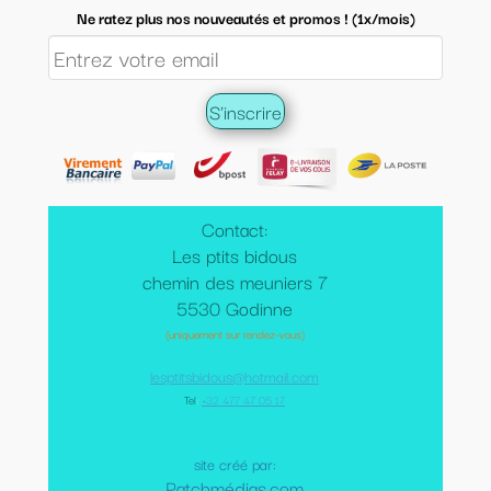
Ne ratez plus nos nouveautés et promos ! (1x/mois)
Contact:
Les ptits bidous
chemin des meuniers 7
5530 Godinne
(uniquement sur rendez-vous)
lesptitsbidous@hotmail.com
Tel
:
+32 477 47 05 17
site créé par:
Patchmédias.com