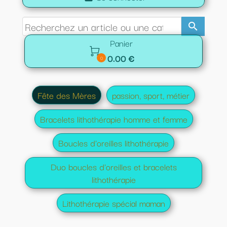
search
Panier

0.00 €
0
Fête des Mères
passion, sport, métier
Bracelets lithothérapie homme et femme
Boucles d'oreilles lithothérapie
Duo boucles d'oreilles et bracelets
lithothérapie
Lithothérapie spécial maman