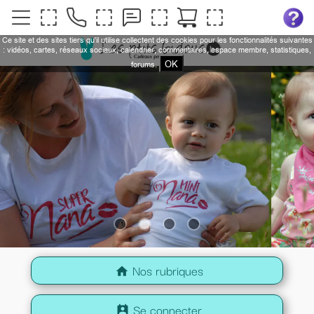
Ce site et des sites tiers qu'il utilise collectent des cookies pour les fonctionnalités suivantes
: vidéos, cartes, réseaux sociaux, calendrier, commentaires, espace membre, statistiques,
OK
forums.
Nos rubriques
home
Se connecter
perm_contact_calendar