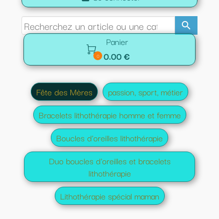
search
Panier

0.00 €
0
Fête des Mères
passion, sport, métier
Bracelets lithothérapie homme et femme
Boucles d'oreilles lithothérapie
Duo boucles d'oreilles et bracelets
lithothérapie
Lithothérapie spécial maman