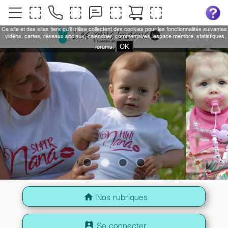
Ce site et des sites tiers qu'il utilise collectent des cookies pour les fonctionnalités suivantes
: vidéos, cartes, réseaux sociaux, calendrier, commentaires, espace membre, statistiques,
OK
forums.
Nos rubriques
home
Se connecter
perm_contact_calendar