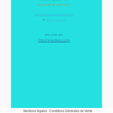
(uniquement sur rendez-vous)
lesptitsbidous@hotmail.com
Tel
:
+32 477 47 05 17
site créé par:
Patchmédias.com
Mentions légales
-
Conditions Générales de Vente