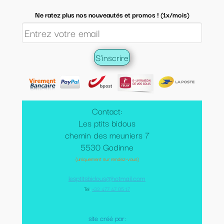
Ne ratez plus nos nouveautés et promos ! (1x/mois)
Contact:
Les ptits bidous
chemin des meuniers 7
5530 Godinne
(uniquement sur rendez-vous)
lesptitsbidous@hotmail.com
Tel
:
+32 477 47 05 17
site créé par: