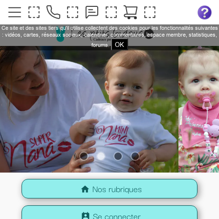
Ce site et des sites tiers qu'il utilise collectent des cookies pour les fonctionnalités suivantes
: vidéos, cartes, réseaux sociaux, calendrier, commentaires, espace membre, statistiques,
OK
forums.
Nos rubriques
home
Se connecter
perm_contact_calendar