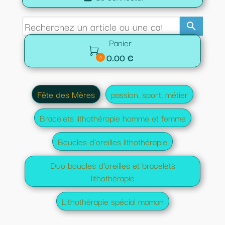
search
Panier

0.00 €
0
Fête des Mères
passion, sport, métier
Bracelets lithothérapie homme et femme
Boucles d'oreilles lithothérapie
Duo boucles d'oreilles et bracelets
lithothérapie
Lithothérapie spécial maman