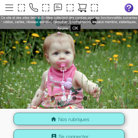
Ce site et des sites tiers qu'il utilise collectent des cookies pour les fonctionnalités suivantes
: vidéos, cartes, réseaux sociaux, calendrier, commentaires, espace membre, statistiques,
OK
forums.
Nos rubriques
home
Se connecter
perm_contact_calendar