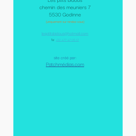
chemin des meuniers 7
5530 Godinne
(uniquement sur rendez-vous)
lesptitsbidous@hotmail.com
Tel
:
+32 477 47 05 17
site créé par:
Patchmédias.com