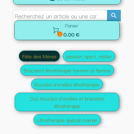
search
Panier

0.00 €
0
Fête des Mères
passion, sport, métier
Bracelets lithothérapie homme et femme
Boucles d'oreilles lithothérapie
Duo boucles d'oreilles et bracelets
lithothérapie
Lithothérapie spécial maman