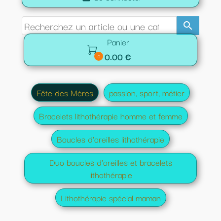
search
Panier

0.00 €
0
Fête des Mères
passion, sport, métier
Bracelets lithothérapie homme et femme
Boucles d'oreilles lithothérapie
Duo boucles d'oreilles et bracelets
lithothérapie
Lithothérapie spécial maman