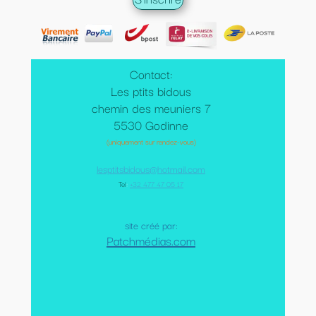
Contact:
Les ptits bidous
chemin des meuniers 7
5530 Godinne
(uniquement sur rendez-vous)
lesptitsbidous@hotmail.com
Tel
:
+32 477 47 05 17
site créé par:
Patchmédias.com