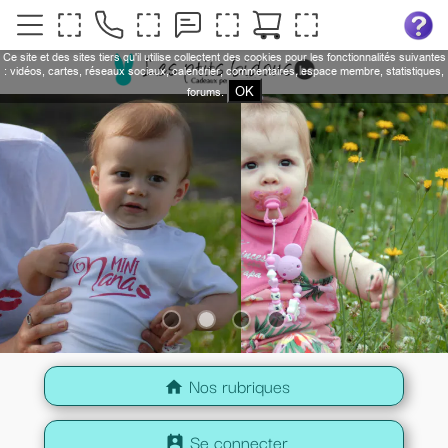
Ce site et des sites tiers qu'il utilise collectent des cookies pour les fonctionnalités suivantes
: vidéos, cartes, réseaux sociaux, calendrier, commentaires, espace membre, statistiques,
OK
forums.
Nos rubriques
home
Se connecter
perm_contact_calendar