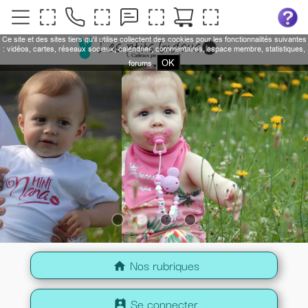
Ce site et des sites tiers qu'il utilise collectent des cookies pour les fonctionnalités suivantes
: vidéos, cartes, réseaux sociaux, calendrier, commentaires, espace membre, statistiques,
OK
forums.
Nos rubriques
home
Se connecter
perm_contact_calendar