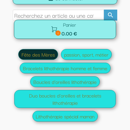
search
Panier

0.00 €
0
Fête des Mères
passion, sport, métier
Bracelets lithothérapie homme et femme
Boucles d'oreilles lithothérapie
Duo boucles d'oreilles et bracelets
lithothérapie
Lithothérapie spécial maman