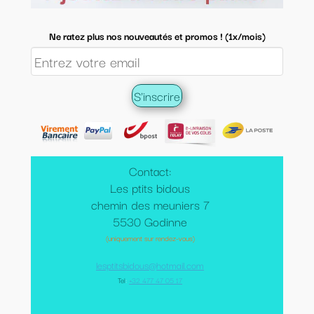
Ne ratez plus nos nouveautés et promos ! (1x/mois)
Contact:
Les ptits bidous
chemin des meuniers 7
5530 Godinne
(uniquement sur rendez-vous)
lesptitsbidous@hotmail.com
Tel
:
+32 477 47 05 17