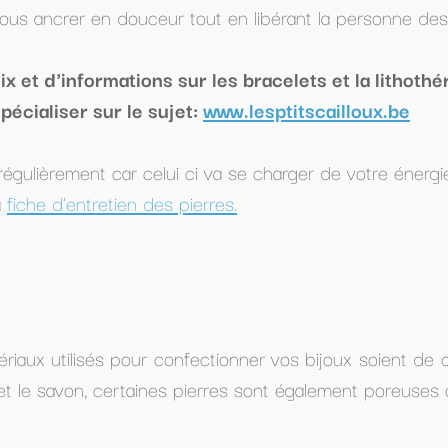
 libérant la personne des angoisses, douleurs et mauva
bracelets et la lithothérapie?
.lesptitscailloux.be
a se charger de votre énergie dans un premier temps afin
r vos bijoux soient de qualité, veillez à les retirer pour
 sont également poreuses ou contiennent du fer et s’abî