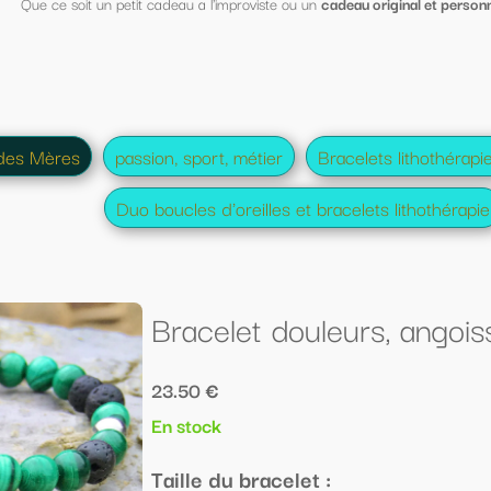
iste ou un
cadeau original et personnalisé pour la fête des mères
, vous trou
ier
Bracelets lithothérapie homme et femme
Boucles d'
lles et bracelets lithothérapie
Lithothérapie spécial maman
 douleurs, angoisses malachite et pie
acelet :