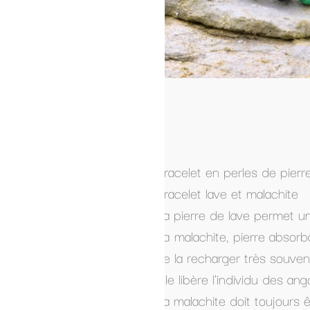
Quantité :
-
+
Ajouter 
racelet en perles de pierres naturelles et acier
racelet lave et malachite
a pierre de lave permet un ancrage en douceur, toutefo
a malachite, pierre absorbante et anti douleur par excel
e la recharger très souvent.
lle libère l'individu des angoisses, encourage l'empathie,
a malachite doit toujours être portée à même la peau po