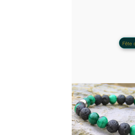
Que ce soit un petit cadeau a l'improv
Fête des Mères
passion, sport, mét
Duo boucles d'orei
Bracelet
23.50 €
En stock
Taille du br