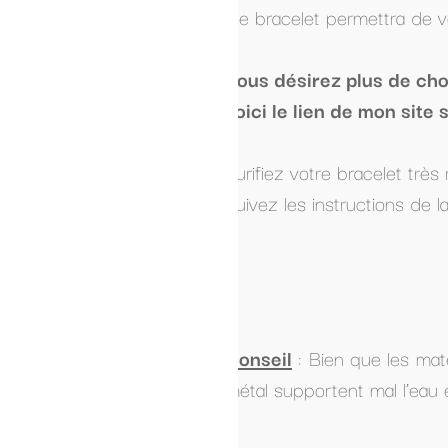
e bracelet permettra de vous ancrer en douceur tout en
ous désirez plus de choix et d'informations sur les 
oici le lien de mon site spécialiser sur le sujet:
www
urifiez votre bracelet très régulièrement car celui ci v
uivez les instructions de la
fiche d'entretien des pierres.
onseil
: Bien que les matériaux utilisés pour confectionne
étal supportent mal l’eau et le savon, certaines pierres