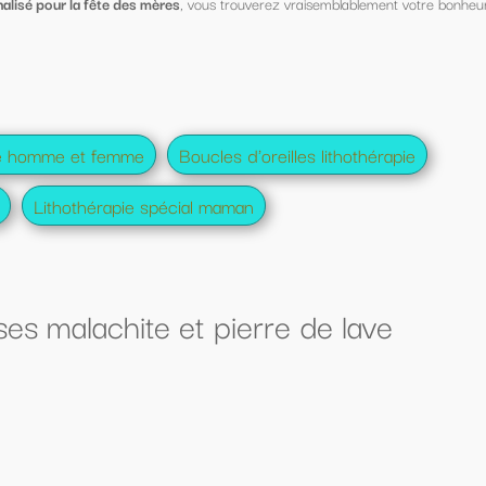
verez vraisemblablement votre bonheur
oreilles lithothérapie
rre de lave