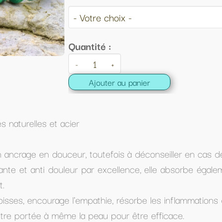
au panier
is à déconseiller en cas de dépression nerveuse (comme
lence, elle absorbe également les énergies négatives. Il 
 résorbe les inflammations des articulations (très utile e
ur être efficace.