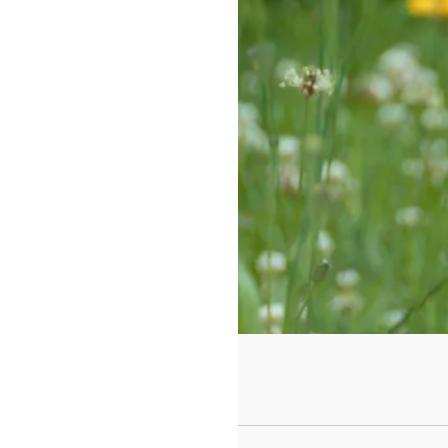
https://www.f
id=442780419