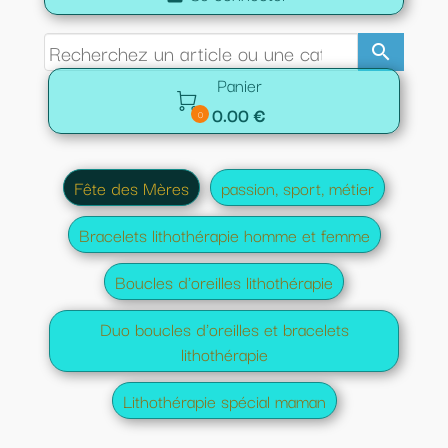
search
Panier

0.00 €
0
Fête des Mères
passion, sport, métier
Bracelets lithothérapie homme et femme
Boucles d'oreilles lithothérapie
Duo boucles d'oreilles et bracelets
lithothérapie
Lithothérapie spécial maman