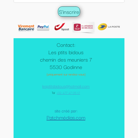
Contact:
Les ptits bidous
chemin des meuniers 7
5530 Godinne
(uniquement sur rendez-vous)
lesptitsbidous@hotmail.com
Tel
:
+32 477 47 05 17
site créé par:
Patchmédias.com