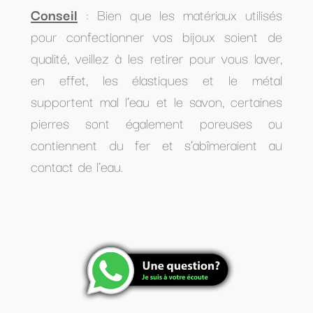
Conseil
: Bien que les matériaux utilisés
pour confectionner vos bijoux soient de
qualité, veillez à les retirer pour vous laver,
en effet, les élastiques et le métal
supportent mal l’eau et le savon, certaines
pierres sont également poreuses ou
contiennent du fer et s’abîmeraient au
contact de l’eau.