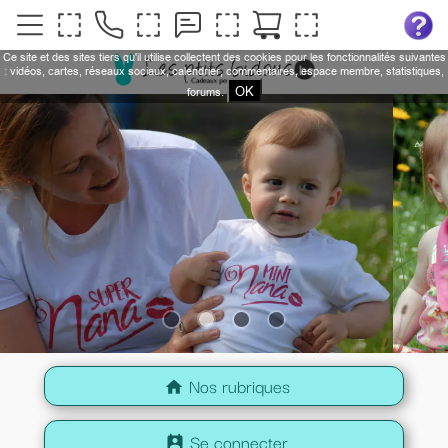
Ce site et des sites tiers qu'il utilise collectent des cookies pour les fonctionnalités suivantes
: vidéos, cartes, réseaux sociaux, calendrier, commentaires, espace membre, statistiques,
OK
forums.
Nos rubriques
home
Se connecter
perm_contact_calendar